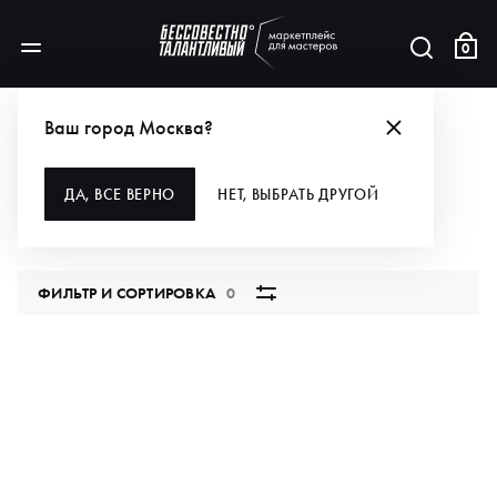
0
АКЦИИ
КРАСИВАЯ КОЖА ДОСТУПНА — ВЫБИРАЙ!
ОБЕРТЫВАНИЕ
Ваш город Москва?
ОБЕРТЫВАНИЕ
ДА, ВСЕ ВЕРНО
НЕТ, ВЫБРАТЬ ДРУГОЙ
0 продуктов
ФИЛЬТР И СОРТИРОВКА
0