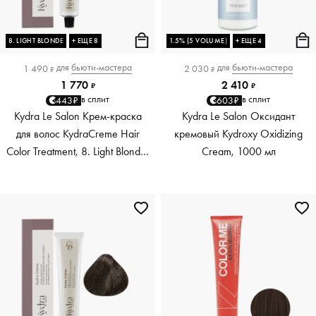
8. LIGHT BLONDE
+ ЕЩЕ 8
1.5% (5 VOLUME)
+ ЕЩЕ 4
для
бьюти-мастера
для
бьюти-мастера
1 490
2 030
₽
₽
1 770
2 410
₽
₽
в сплит
в сплит
443₽
603₽
Kydra Le Salon Крем-краска
Kydra Le Salon Оксидант
для волос KydraCreme Hair
кремовый Kydroxy Oxidizing
Color Treatment, 8. Light Blonde,
Cream, 1000 мл
60 мл