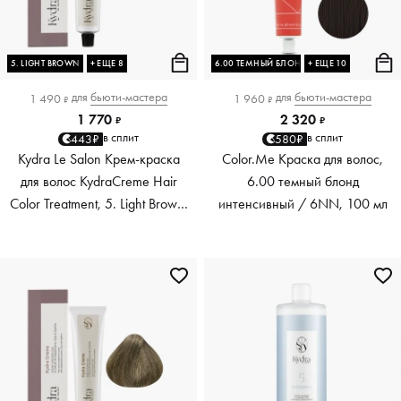
5. LIGHT BROWN
+ ЕЩЕ 8
6.00 ТЕМНЫЙ БЛОНД ИНТЕНСИВНЫЙ
+ ЕЩЕ 10
для
бьюти-мастера
для
бьюти-мастера
1 490
1 960
₽
₽
1 770
2 320
₽
₽
в сплит
в сплит
443₽
580₽
Kydra Le Salon Крем-краска
Color.Me Краска для волос,
для волос KydraCreme Hair
6.00 темный блонд
Color Treatment, 5. Light Brown,
интенсивный / 6NN, 100 мл
60 мл