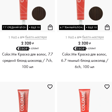
7.7 СРЕДНИЙ БЛОНД ШОКОЛАД
+ ЕЩЕ 10
6.7 ТЕМНЫЙ БЛОНД ШОКОЛАД
+ ЕЩЕ 10
для
бьюти-мастера
для
бьюти-мастера
1 960
1 960
₽
₽
2 320
2 320
₽
₽
в сплит
в сплит
580₽
580₽
Color.Me Краска для волос, 7.7
Color.Me Краска для волос,
средний блонд шоколад / 7ch,
6.7 темный блонд шоколад /
100 мл
6ch, 100 мл