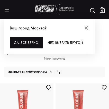
0
АКЦИИ
ДЕНЬ ПАРИКМАХЕРА — ИГРАЙ С ЦВЕТОМ!!
Ваш город Москва?
ДЕНЬ ПАРИКМАХЕРА — ИГРАЙ С
ДА, ВСЕ ВЕРНО
НЕТ, ВЫБРАТЬ ДРУГОЙ
ЦВЕТОМ!!
1466 продуктов
ФИЛЬТР И СОРТИРОВКА
0