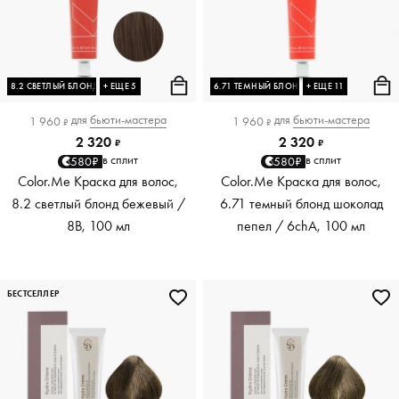
8.2 СВЕТЛЫЙ БЛОНД БЕЖЕВЫЙ
+ ЕЩЕ 5
6.71 ТЕМНЫЙ БЛОНД ШОКОЛАД ПЕПЕЛ
+ ЕЩЕ 11
для
бьюти-мастера
для
бьюти-мастера
1 960
1 960
₽
₽
2 320
2 320
₽
₽
в сплит
в сплит
580₽
580₽
Color.Me Краска для волос,
Color.Me Краска для волос,
8.2 светлый блонд бежевый /
6.71 темный блонд шоколад
8B, 100 мл
пепел / 6chA, 100 мл
БЕСТСЕЛЛЕР