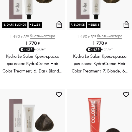
6. DARK BLONDE
+ ЕЩЕ 8
7. BLONDE
+ ЕЩЕ 8
для
бьюти-мастера
для
бьюти-мастера
1 490
1 490
₽
₽
1 770
1 770
₽
₽
в сплит
в сплит
443₽
443₽
Kydra Le Salon Крем-краска
Kydra Le Salon Крем-краска
для волос KydraCreme Hair
для волос KydraCreme Hair
Color Treatment, 6. Dark Blonde,
Color Treatment, 7. Blonde, 60
60 мл
мл