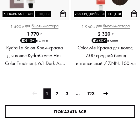
6.1 DARK ASH BLONDE
+ ЕЩЕ 13
7.00 СРЕДНИЙ БЛОНД ИНТЕНСИВНЫЙ
+ ЕЩЕ 10
для
бьюти-мастера
для
бьюти-мастера
1 490
1 960
₽
₽
1 770
2 320
₽
₽
в сплит
в сплит
443₽
580₽
Kydra Le Salon Крем-краска
Color.Me Краска для волос,
для волос KydraCreme Hair
7.00 средний блонд
Color Treatment, 6.1 Dark Ash
интенсивный / 7.NN, 100 мл
Blonde, 60 мл
1
2
3
…
123
ПОКАЗАТЬ ВСЕ