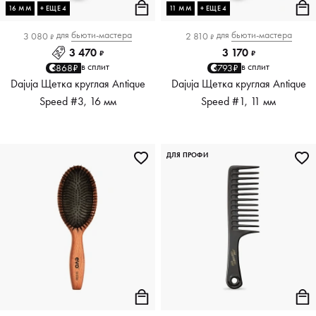
16 ММ
+ ЕЩЕ 4
11 ММ
+ ЕЩЕ 4
для
бьюти-мастера
для
бьюти-мастера
3 080
2 810
₽
₽
3 470
3 170
₽
₽
в сплит
в сплит
868₽
793₽
Dajuja Щетка круглая Antique
Dajuja Щетка круглая Antique
Speed #3, 16 мм
Speed #1, 11 мм
ДЛЯ ПРОФИ