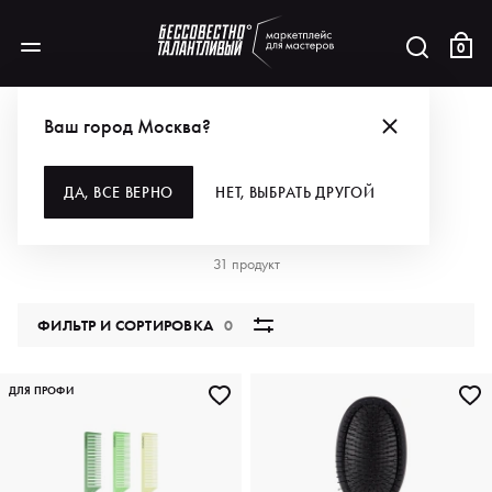
0
АКЦИИ
ДЕНЬ ПАРИКМАХЕРА — ДЕРЖИ ГРАНТ НА ИНСТРУМЕНТ!
Ваш город Москва?
ДЕНЬ ПАРИКМАХЕРА — ДЕРЖИ
ДА, ВСЕ ВЕРНО
НЕТ, ВЫБРАТЬ ДРУГОЙ
ГРАНТ НА ИНСТРУМЕНТ!
31 продукт
ФИЛЬТР И СОРТИРОВКА
0
ДЛЯ ПРОФИ