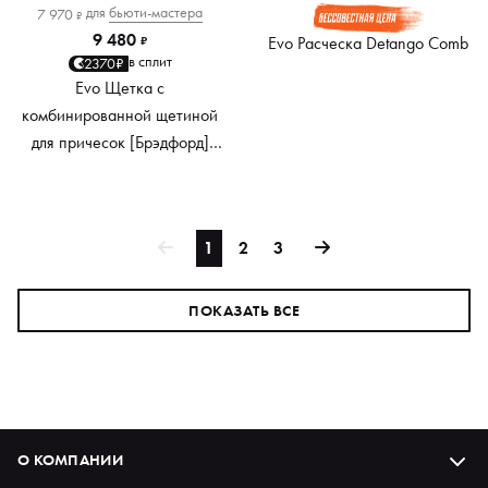
для
бьюти-мастера
7 970
₽
9 480
Evo Расческа Detango Comb
₽
в сплит
2370₽
Evo Щетка с
комбинированной щетиной
для причесок [Брэдфорд]
Bradford Pinbristle Dressing
Brush
1
2
3
ПОКАЗАТЬ ВСЕ
О КОМПАНИИ