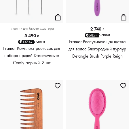
для
бьюти-мастера
2 740
3 880
₽
₽
в сплит
685₽
5 490
₽
Framar Распутывающая щетка
в сплит
1373₽
Framar Комплект расчесок для
для волос Благородный пурпур
набора прядей Dreamweaver
Detangle Brush Purple Reign
Comb, черный, 3 шт