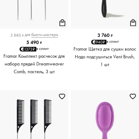
для
бьюти-мастера
3 760
3 880
₽
₽
в сплит
940₽
5 490
₽
Framar Щетка для сушки волос
в сплит
1373₽
Framar Комплект расчесок для
Надо подсушиться Vent Brush,
набора прядей Dreamweaver
1 шт
Comb, пастель, 3 шт