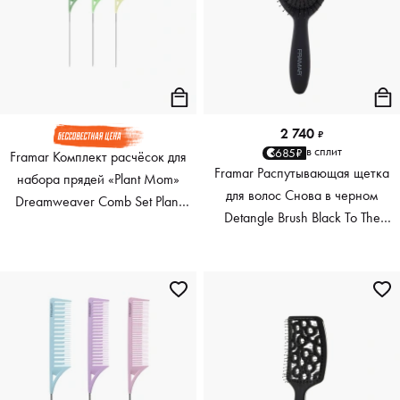
2 740
₽
в сплит
685₽
Framar Комплект расчёсок для
Framar Распутывающая щетка
набора прядей «Plant Mom»
для волос Снова в черном
Dreamweaver Comb Set Plant
Detangle Brush Black To The
Mom, 3 шт
Future