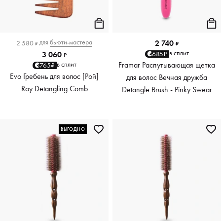
для
бьюти-мастера
2 740
2 580
₽
₽
в сплит
685₽
3 060
₽
Framar Распутывающая щетка
в сплит
765₽
Evo Гребень для волос [Рой]
для волос Вечная дружба
Roy Detangling Comb
Detangle Brush - Pinky Swear
ВЫГОДНО