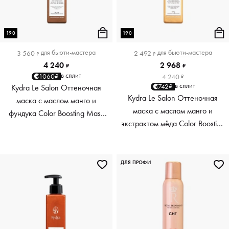
190
190
для
бьюти-мастера
для
бьюти-мастера
3 560
2 492
₽
₽
4 240
2 968
₽
₽
в сплит
1060₽
4 240
₽
в сплит
742₽
Kydra Le Salon Оттеночная
Kydra Le Salon Оттеночная
маска с маслом манго и
маска с маслом манго и
фундука Color Boosting Mask
экстрактом мёда Color Boosting
Mango Hazelnut, светло-
Mask Mango Honey, золотая
коричневая light brown, 190 мл
Golden, 190 мл
ДЛЯ ПРОФИ