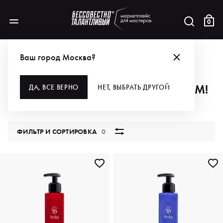
0
АКЦИИ
СПАСИБО, ЧТО ПОМОГЛИ ДЕТЯМ!
Ваш город Москва?
СПАСИБО, ЧТО ПОМОГЛИ ДЕТЯМ!
ДА, ВСЕ ВЕРНО
НЕТ, ВЫБРАТЬ ДРУГОЙ
5849 продуктов
ФИЛЬТР И СОРТИРОВКА
0