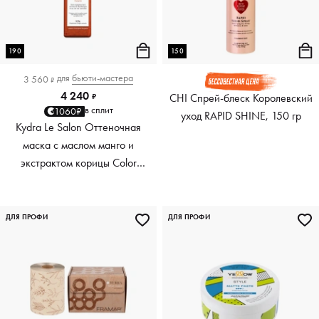
190
150
для
бьюти-мастера
3 560
₽
4 240
CHI Спрей-блеск Королевский
₽
в сплит
1060₽
уход RAPID SHINE, 150 гр
Kydra Le Salon Оттеночная
маска с маслом манго и
экстрактом корицы Color
Boosting Mask Mango
Cinnamon, медный Copper,
190 мл
ДЛЯ ПРОФИ
ДЛЯ ПРОФИ