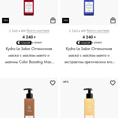
190
190
для
бьюти-мастера
для
бьюти-мастера
3 560
3 560
₽
₽
4 240
4 240
₽
₽
в сплит
в сплит
1060₽
1060₽
Kydra Le Salon Оттеночная
Kydra Le Salon Оттеночная
маска с маслом манго и
маска с маслом манго и
малины Color Boosting Mask
экстрактом арктических ягод
Mango raspberry, красный red,
Color Boosting Mask Mango
190 мл
Arctic Berries, платиновый
platinum, 190 мл
-30%