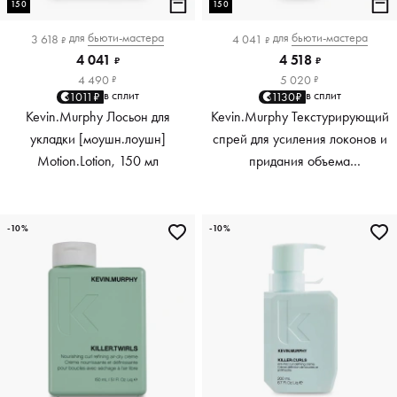
150
150
для
бьюти-мастера
для
бьюти-мастера
3 618
4 041
₽
₽
4 041
4 518
₽
₽
4 490
5 020
₽
₽
в сплит
в сплит
1011₽
1130₽
Kevin.Murphy Лосьон для
Kevin.Murphy Текстурирующий
укладки [моушн.лоушн]
спрей для усиления локонов и
Motion.Lotion, 150 мл
придания объема
[киллер.вэйвс] Killer.Waves,
150 мл
-10%
-10%