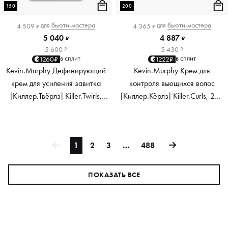
150
200
для
бьюти-мастера
для
бьюти-мастера
4 509
4 365
₽
₽
5 040
4 887
₽
₽
5 600
5 430
₽
₽
в сплит
в сплит
1260₽
1222₽
Kevin.Murphy Дефинирующий
Kevin.Murphy Крем для
крем для усиления завитка
контроля вьющихся волос
[Киллер.Твёрлз] Killer.Twirls,
[Киллер.Кёрлз] Killer.Curls, 200
150 мл
мл
1
2
3
…
488
ПОКАЗАТЬ ВСЕ