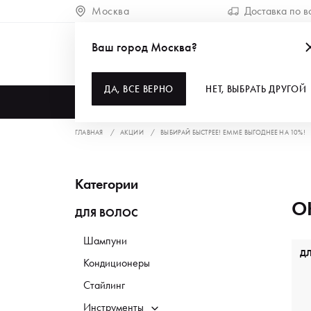
Москва
Доставка по в
Ваш город Москва?
ДА, ВСЕ ВЕРНО
НЕТ, ВЫБРАТЬ ДРУГОЙ
КАТАЛОГ
ГЛАВНАЯ
АКЦИИ
ВЫБИРАЙ БЫСТРЕЕ! EMME ВЫГОДНЕЕ НА 10%!
Категории
О
ДЛЯ ВОЛОС
Шампуни
Д
Кондиционеры
Стайлинг
Инструменты