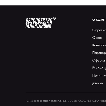
О КОМ
Обратна
О нас
Контакт
Партнер
Оферта
Рекомен
Политик
данных
(С) «Бессовестно таллантливый» 2026, ООО "БТ ЮНАЙТ