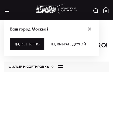
0
АКЦИИ
ГЛЯДИ-КА, -20% НА БРЕНД EVIPRO!
Ваш город Москва?
ГЛЯДИ-КА, -20% НА БРЕНД EVIPRO!
ДА, ВСЕ ВЕРНО
НЕТ, ВЫБРАТЬ ДРУГОЙ
0 продуктов
ФИЛЬТР И СОРТИРОВКА
0