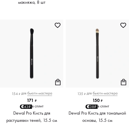
макияжа, 8 шт
для
бьюти-мастера
для
бьюти-мастера
154
135
₽
₽
171
150
₽
₽
в сплит
в сплит
43₽
38₽
Dewal Pro Кисть для
Dewal Pro Кисть для тональной
растушевки теней, 15.5 см
основы, 15.5 см