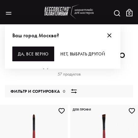
0
АКЦИИ
ДО -40% ДЛЯ ГУРУ МАКИЯЖА ПО ПРОМОКОДУ MYMAKE
Ваш город Москва?
ДО -40% ДЛЯ ГУРУ МАКИЯЖА ПО
ДА, ВСЕ ВЕРНО
НЕТ, ВЫБРАТЬ ДРУГОЙ
ПРОМОКОДУ MYMAKE
57 продуктов
ФИЛЬТР И СОРТИРОВКА
0
ДЛЯ ПРОФИ