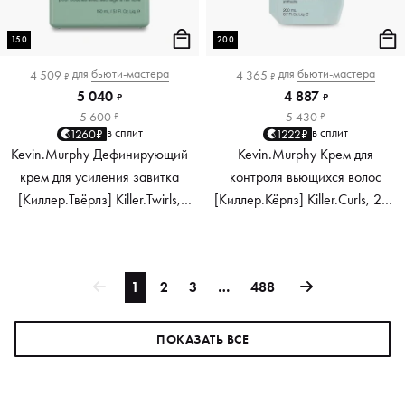
150
200
для
бьюти-мастера
для
бьюти-мастера
4 509
4 365
₽
₽
5 040
4 887
₽
₽
5 600
5 430
₽
₽
в сплит
в сплит
1260₽
1222₽
Kevin.Murphy Дефинирующий
Kevin.Murphy Крем для
крем для усиления завитка
контроля вьющихся волос
[Киллер.Твёрлз] Killer.Twirls,
[Киллер.Кёрлз] Killer.Curls, 200
150 мл
мл
1
2
3
…
488
ПОКАЗАТЬ ВСЕ