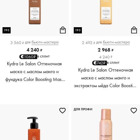
190
190
для
бьюти-мастера
для
бьюти-мастера
3 560
2 492
₽
₽
4 240
2 968
₽
₽
в сплит
1060₽
4 240
₽
в сплит
742₽
Kydra Le Salon Оттеночная
Kydra Le Salon Оттеночная
маска с маслом манго и
маска с маслом манго и
фундука Color Boosting Mask
экстрактом мёда Color Boosting
Mango Hazelnut, светло-
Mask Mango Honey, золотая
коричневая light brown, 190 мл
Golden, 190 мл
ДЛЯ ПРОФИ