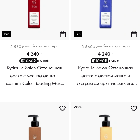
190
190
для
бьюти-мастера
для
бьюти-мастера
3 560
3 560
₽
₽
4 240
4 240
₽
₽
в сплит
в сплит
1060₽
1060₽
Kydra Le Salon Оттеночная
Kydra Le Salon Оттеночная
маска с маслом манго и
маска с маслом манго и
малины Color Boosting Mask
экстрактом арктических ягод
Mango raspberry, красный red,
Color Boosting Mask Mango
190 мл
Arctic Berries, платиновый
platinum, 190 мл
-30%