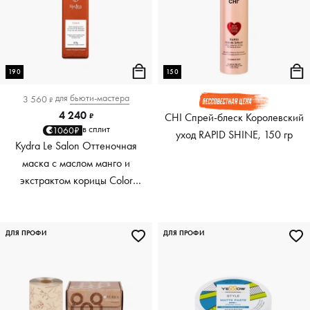
190
150
для
бьюти-мастера
3 560
₽
4 240
CHI Спрей-блеск Королевский
₽
в сплит
1060₽
уход RAPID SHINE, 150 гр
Kydra Le Salon Оттеночная
маска с маслом манго и
экстрактом корицы Color
Boosting Mask Mango
Cinnamon, медный Copper,
190 мл
ДЛЯ ПРОФИ
ДЛЯ ПРОФИ