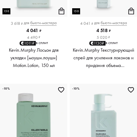
150
150
для
бьюти-мастера
для
бьюти-мастера
3 618
4 041
₽
₽
4 041
4 518
₽
₽
4 490
5 020
₽
₽
в сплит
в сплит
1011₽
1130₽
Kevin.Murphy Лосьон для
Kevin.Murphy Текстурирующий
укладки [моушн.лоушн]
спрей для усиления локонов и
Motion.Lotion, 150 мл
придания объема
[киллер.вэйвс] Killer.Waves,
150 мл
-10%
-10%