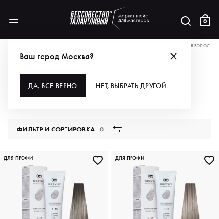
0
АКЦИИ
БЕРИ ВСЁ ДЛЯ ОКРАШИВАНИЯ С ВЫГОДОЙ ОТ GREYMY!
КРАСКА ДЛЯ ВОЛОС
Ваш город Москва?
КРАСКА ДЛЯ ВОЛОС
ДА, ВСЕ ВЕРНО
НЕТ, ВЫБРАТЬ ДРУГОЙ
49 продуктов
ФИЛЬТР И СОРТИРОВКА
0
ДЛЯ ПРОФИ
ДЛЯ ПРОФИ