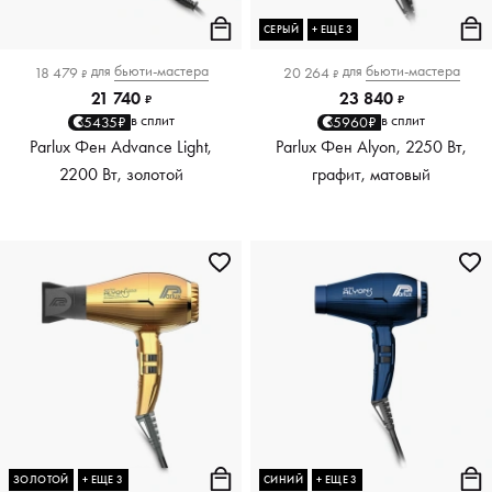
СЕРЫЙ
+ ЕЩЕ 3
для
бьюти-мастера
для
бьюти-мастера
18 479
20 264
₽
₽
21 740
23 840
₽
₽
в сплит
в сплит
5435₽
5960₽
Parlux Фен Advance Light,
Parlux Фен Alyon, 2250 Вт,
2200 Вт, золотой
графит, матовый
ЗОЛОТОЙ
+ ЕЩЕ 3
СИНИЙ
+ ЕЩЕ 3