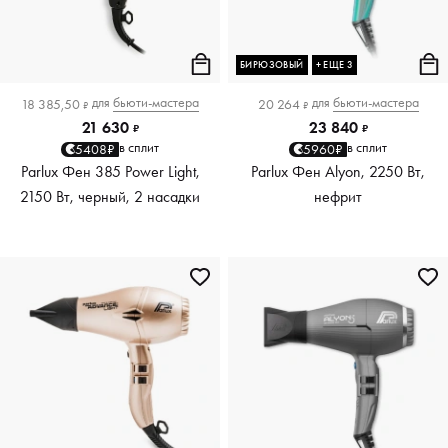
БИРЮЗОВЫЙ
+ ЕЩЕ 3
для
бьюти-мастера
для
бьюти-мастера
18 385,50
20 264
₽
₽
21 630
23 840
₽
₽
в сплит
в сплит
5408₽
5960₽
Parlux Фен 385 Power Light,
Parlux Фен Alyon, 2250 Вт,
2150 Вт, черный, 2 насадки
нефрит