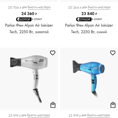
для
бьюти-мастера
для
бьюти-мастера
20 706
20 264
₽
₽
24 360
23 840
₽
₽
в сплит
в сплит
6090₽
5960₽
Parlux Фен Alyon Air Ioinizer
Parlux Фен Alyon Air Ioinizer
Tech, 2250 Вт, золотой
Tech, 2250 Вт, синий
для
бьюти-мастера
для
бьюти-мастера
23 919
23 919
₽
₽