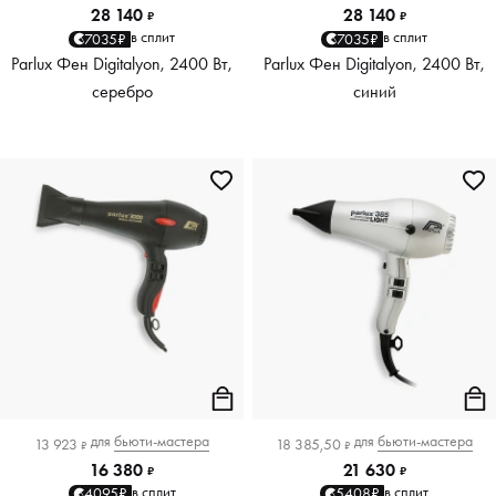
28 140
28 140
₽
₽
в сплит
в сплит
7035₽
7035₽
Parlux Фен Digitalyon, 2400 Вт,
Parlux Фен Digitalyon, 2400 Вт,
серебро
синий
для
бьюти-мастера
для
бьюти-мастера
13 923
18 385,50
₽
₽
16 380
21 630
₽
₽
в сплит
в сплит
4095₽
5408₽