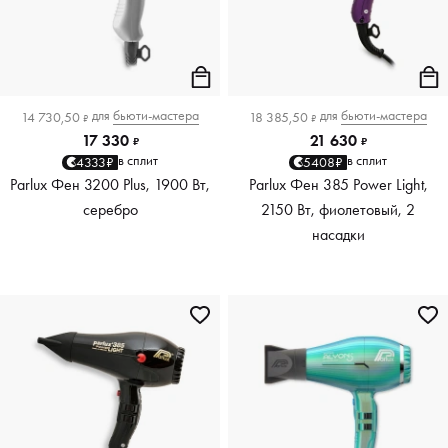
для
бьюти-мастера
для
бьюти-мастера
14 730,50
18 385,50
₽
₽
17 330
21 630
₽
₽
в сплит
в сплит
4333₽
5408₽
Parlux Фен 3200 Plus, 1900 Вт,
Parlux Фен 385 Power Light,
серебро
2150 Вт, фиолетовый, 2
насадки