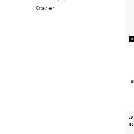
Стайлинг
1
д
Д
БЕ