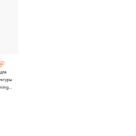
 для
уктуры
ining