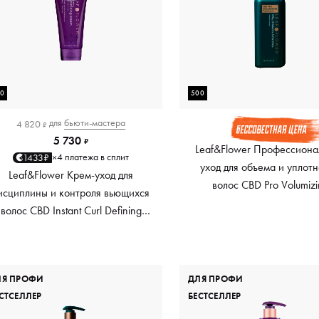
80
500
для
бьюти-мастера
4 820
₽
5 730
₽
Leaf&Flower Профессиона
4 платежа в сплит
1433₽
×
уход для объема и уплот
Leaf&Flower Крем-уход для
волос CBD Pro Volumiz
исциплины и контроля вьющихся
Treatment, 500 мл
волос CBD Instant Curl Defining
Cream, 180 мл
ЛЯ ПРОФИ
ДЛЯ ПРОФИ
СТСЕЛЛЕР
БЕСТСЕЛЛЕР