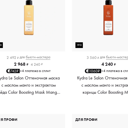
90
190
для
бьюти-мастера
для
бьюти-масте
2 492
3 560
₽
₽
2 968
4 240
4 240
₽
₽
₽
4 платежа в сплит
4 платежа в сп
742₽
1060₽
×
×
ydra Le Salon Оттеночная маска
Kydra Le Salon Оттеночная
с маслом манго и экстрактом
с маслом манго и экстра
ёда Color Boosting Mask Mango
корицы Color Boosting 
Honey, золотая Golden, 190 мл
Mango Cinnamon, мед
Copper, 190 мл
ЛЯ ПРОФИ
ДЛЯ ПРОФИ