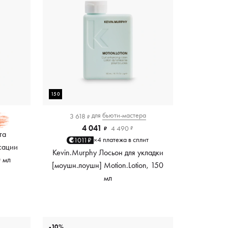
150
для
бьюти-мастера
3 618
₽
4 041
4 490
₽
₽
та
4 платежа в сплит
1011₽
×
сации
Kevin.Murphy Лосьон для укладки
0 мл
[моушн.лоушн] Motion.Lotion, 150
мл
-10%