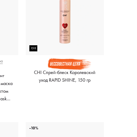
150
ра
CHI Спрей-блеск Королевский
лит
уход RAPID SHINE, 150 гр
 маска
ктом
Mask
ный
-10%