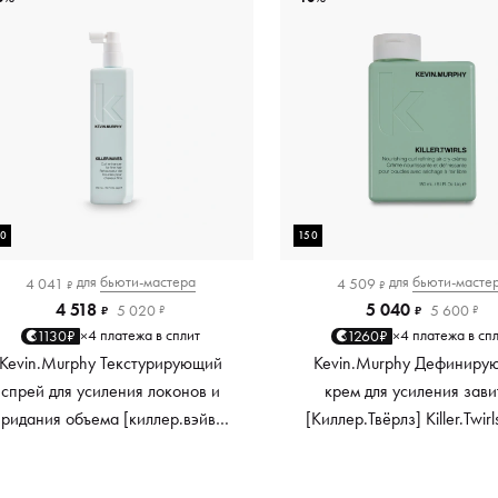
50
150
для
бьюти-мастера
для
бьюти-масте
4 041
4 509
₽
₽
4 518
5 040
5 020
5 600
₽
₽
₽
₽
4 платежа в сплит
4 платежа в сп
1130₽
1260₽
×
×
Kevin.Murphy Текстурирующий
Kevin.Murphy Дефиниру
спрей для усиления локонов и
крем для усиления зави
придания объема [киллер.вэйвс]
[Киллер.Твёрлз] Killer.Twirl
Killer.Waves, 150 мл
мл