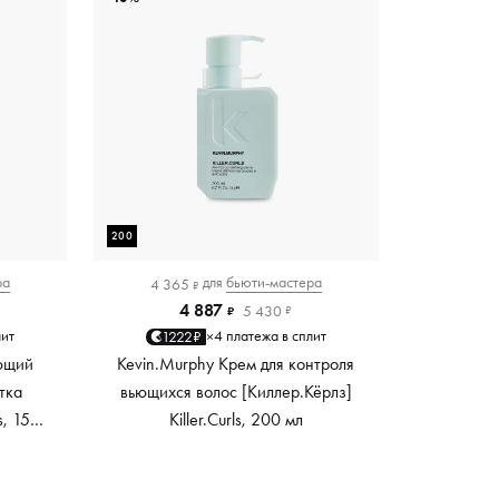
200
ра
для
бьюти-мастера
4 365
₽
4 887
5 430
₽
₽
лит
4 платежа в сплит
1222₽
×
ющий
Kevin.Murphy Крем для контроля
тка
вьющихся волос [Киллер.Кёрлз]
s, 150
Killer.Curls, 200 мл