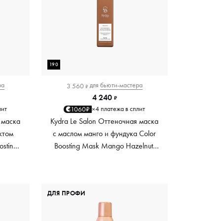
190
ра
для
бьюти-мастера
3 560
₽
4 240
₽
лит
4 платежа в сплит
1060₽
×
 маска
Kydra Le Salon Оттеночная маска
ктом
с маслом манго и фундука Color
osting
Boosting Mask Mango Hazelnut,
es,
светло-коричневая light brown,
0 мл
190 мл
ДЛЯ ПРОФИ