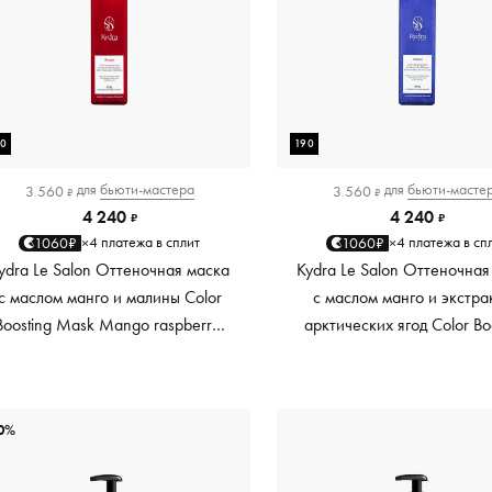
90
190
для
бьюти-мастера
для
бьюти-масте
3 560
3 560
₽
₽
4 240
4 240
₽
₽
4 платежа в сплит
4 платежа в сп
1060₽
1060₽
×
×
ydra Le Salon Оттеночная маска
Kydra Le Salon Оттеночная
с маслом манго и малины Color
с маслом манго и экстра
Boosting Mask Mango raspberry,
арктических ягод Color Bo
красный red, 190 мл
Mask Mango Arctic Berri
платиновый platinum, 19
0%