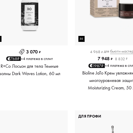
0
50
для
бьюти-масте
3 070
4 968
₽
₽
7 948
4 платежа в сплит
768₽
×
8 832
₽
₽
4 платежа в сп
1987₽
R+Co Лосьон для тела Темные
×
Bioline JaTo Крем увлажн
волны Dark Waves Lotion, 60 мл
многоуровневая защи
Moisturizing Cream, 50
ДЛЯ ПРОФИ