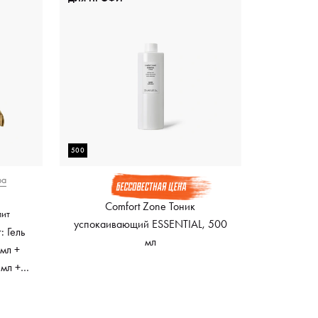
500
ра
Comfort Zone Тоник
лит
успокаивающий ESSENTIAL, 500
: Гель
мл
 мл +
 мл +
 100 мл