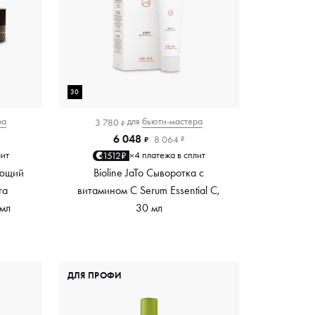
30
ра
для
бьюти-мастера
3 780
₽
6 048
8 064
₽
₽
лит
4 платежа в сплит
1512₽
×
яющий
Bioline JaTo Сыворотка с
та
витамином С Serum Essential C,
 мл
30 мл
ДЛЯ ПРОФИ