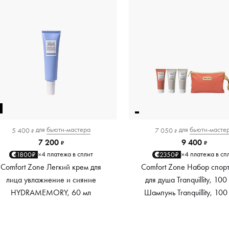
0
для
бьюти-мастера
для
бьюти-масте
5 400
7 050
₽
₽
7 200
9 400
₽
₽
4 платежа в сплит
4 платежа в сп
1800₽
2350₽
×
×
Comfort Zone Легкий крем для
Comfort Zone Набор спорт
лица увлажнение и сияние
для душа Tranquillity, 100
HYDRAMEMORY, 60 мл
Шампунь Tranquillity, 100
Крем d-age Body strategist,