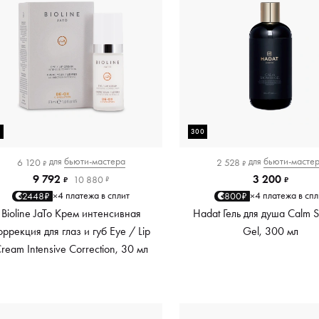
0
300
для
бьюти-мастера
для
бьюти-масте
6 120
2 528
₽
₽
9 792
3 200
10 880
₽
₽
₽
4 платежа в сплит
4 платежа в спл
2448₽
800₽
×
×
Bioline JaTo Крем интенсивная
Hadat Гель для душа Calm 
оррекция для глаз и губ Eye / Lip
Gel, 300 мл
ream Intensive Correction, 30 мл