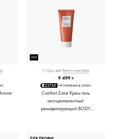
200
ра
для
бьюти-мастера
7 124
₽
9 499
₽
ит
4 платежа в сплит
2375₽
×
Shower
Comfort Zone Крем-гель
антицеллюлитный
ремоделирующий BODY
STRATEGIST, 200 мл
ДЛЯ ПРОФИ