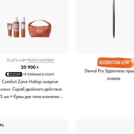
для
бьюти-мастера
15 675
₽
20 900
₽
Dewal Pro Удалитель пры
4 платежа в сплит
5225₽
×
никель
Comfort Zone Набор энергия
изни: Скраб двойного действия
5 мл + Крем для тела коллаген+
250 мл + Масло укрепляющее
100 мл
0%