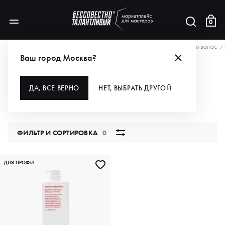
0
АКЦИИ
ЗАБИРАЙ СОКРОВИЩА ДНЯ — ЕЩЁ ОТ 20% ПО ПРОМОКОДУ SAIL
ДЛЯ ВОЛОС
Ваш город Москва?
МАСКИ И УХОДЫ
ДА, ВСЕ ВЕРНО
НЕТ, ВЫБРАТЬ ДРУГОЙ
1 продукт
ФИЛЬТР И СОРТИРОВКА
0
ДЛЯ ПРОФИ