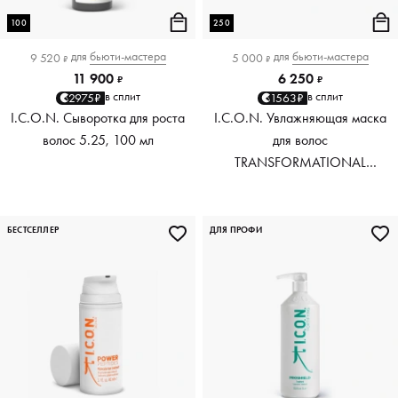
100
250
для
бьюти-мастера
для
бьюти-мастера
9 520
5 000
₽
₽
11 900
6 250
₽
₽
в сплит
в сплит
2975₽
1563₽
I.C.O.N. Сыворотка для роста
I.C.O.N. Увлажняющая маска
волос 5.25, 100 мл
для волос
TRANSFORMATIONAL
INFUSION Hydrating Remedy,
250 мл
БЕСТСЕЛЛЕР
ДЛЯ ПРОФИ