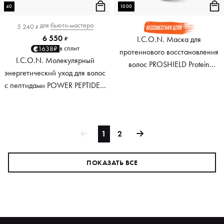
40
1000
для
бьюти-мастера
5 240
₽
6 550
I.C.O.N. Маска для
₽
в сплит
1638₽
протеинового восстановления
I.C.O.N. Молекулярный
волос PROSHIELD Protein
энергетический уход для волос
Treatment, 1000 мл
с пептидами POWER PEPTIDES,
40 мл
1
2
ПОКАЗАТЬ ВСЕ