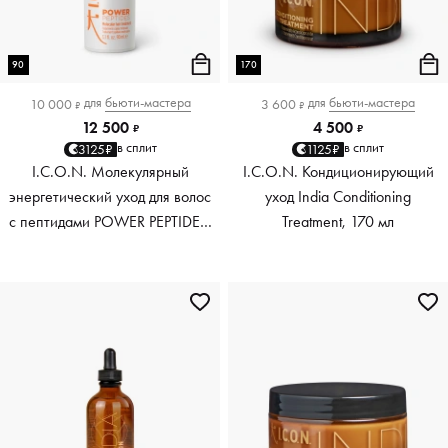
90
170
для
бьюти-мастера
для
бьюти-мастера
10 000
3 600
₽
₽
12 500
4 500
₽
₽
в сплит
в сплит
3125₽
1125₽
I.C.O.N. Молекулярный
I.C.O.N. Кондиционирующий
энергетический уход для волос
уход India Conditioning
с пептидами POWER PEPTIDES,
Treatment, 170 мл
90 мл