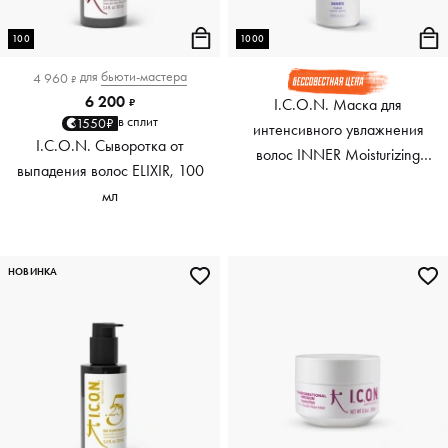
100
1000
для
бьюти-мастера
4 960
₽
6 200
I.C.O.N. Маска для
₽
в сплит
1550₽
интенсивного увлажнения
I.C.O.N. Сыворотка от
волос INNER Moisturizing
выпадения волос ELIXIR, 100
Treatment, 1000 мл
мл
НОВИНКА