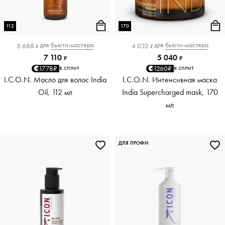
112
170
для
бьюти-мастера
для
бьюти-мастера
5 688
4 032
₽
₽
7 110
5 040
₽
₽
в сплит
в сплит
1778₽
1260₽
I.C.O.N. Масло для волос India
I.C.O.N. Интенсивная маска
Oil, 112 мл
India Supercharged mask, 170
мл
ДЛЯ ПРОФИ