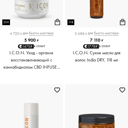
250
118
для
бьюти-мастера
для
бьюти-мастера
4 720
5 688
₽
₽
5 900
7 110
₽
₽
в сплит
в сплит
1475₽
1778₽
I.C.O.N. Уход - органик
I.C.O.N. Сухое масло для
восстанавливающий с
волос India DRY, 118 мл
каннабидиолом CBD INFUSED
Organic treatment, 250 мл