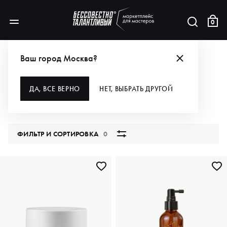
0
АКЦИИ
СТАНЬ I.C.O.N. СТИЛЯ
ИНТЕНСИВНЫЙ УХОД
Ваш город Москва?
ИНТЕНСИВНЫЙ УХОД
ДА, ВСЕ ВЕРНО
НЕТ, ВЫБРАТЬ ДРУГОЙ
16 продуктов
ФИЛЬТР И СОРТИРОВКА
0