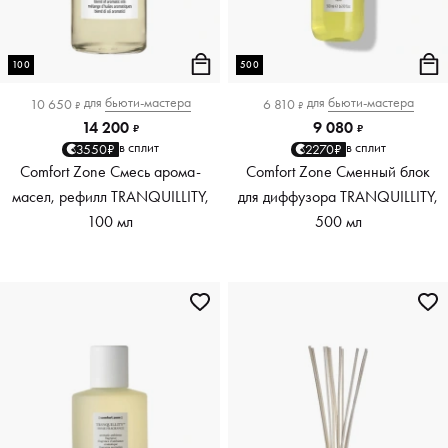
100
500
для
бьюти-мастера
для
бьюти-мастера
10 650
6 810
₽
₽
14 200
9 080
₽
₽
в сплит
в сплит
3550₽
2270₽
Comfort Zone Смесь арома-
Comfort Zone Сменный блок
масел, рефилл TRANQUILLITY,
для диффузора TRANQUILLITY,
100 мл
500 мл