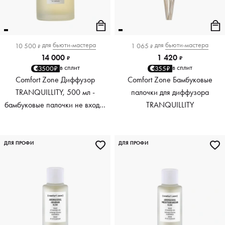
для
бьюти-мастера
для
бьюти-мастера
10 500
1 065
₽
₽
14 000
1 420
₽
₽
в сплит
в сплит
3500₽
355₽
Comfort Zone Диффузор
Comfort Zone Бамбуковые
TRANQUILLITY, 500 мл -
палочки для диффузора
бамбуковые палочки не входят
TRANQUILLITY
в комплект
ДЛЯ ПРОФИ
ДЛЯ ПРОФИ