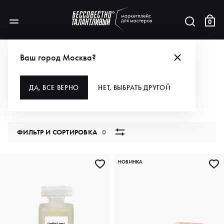
0
АКЦИИ
ПОЛУЧИ СТАТУС GOLD ИЛИ GOLD PLUS
ПАРФЮМЕРИЯ
Ваш город Москва?
ПАРФЮМЕРИЯ
ДА, ВСЕ ВЕРНО
НЕТ, ВЫБРАТЬ ДРУГОЙ
11 продуктов
ФИЛЬТР И СОРТИРОВКА
0
НОВИНКА