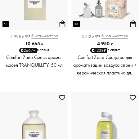
50
30
для
бьюти-мастера
для
бьюти-мастера
7 998
3 712
₽
₽
10 665
4 950
₽
₽
в сплит
в сплит
2667₽
1238₽
Comfort Zone Смесь арома-
Comfort Zone Средство для
масел TRANQUILLITY, 50 мл
ароматизации воздуха спрей +
керамическая пластина для
нанесения аромата
TRANQUILLITY, 30 мл