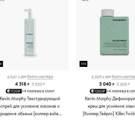
50
150
для
бьюти-мастера
для
бьюти-масте
4 041
4 509
₽
₽
4 518
5 040
5 020
5 600
₽
₽
₽
₽
4 платежа в сплит
4 платежа в сп
1130₽
1260₽
×
×
Kevin.Murphy Текстурирующий
Kevin.Murphy Дефиниру
спрей для усиления локонов и
крем для усиления зави
придания объема [киллер.вэйвс]
[Киллер.Твёрлз] Killer.Twirl
Killer.Waves, 150 мл
мл