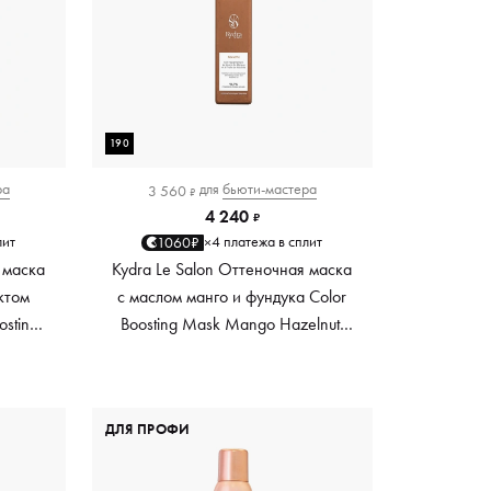
190
ра
для
бьюти-мастера
3 560
₽
4 240
₽
лит
4 платежа в сплит
1060₽
×
 маска
Kydra Le Salon Оттеночная маска
ктом
с маслом манго и фундука Color
osting
Boosting Mask Mango Hazelnut,
es,
светло-коричневая light brown,
0 мл
190 мл
ДЛЯ ПРОФИ