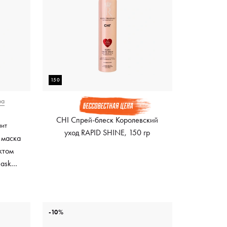
150
ра
CHI Спрей-блеск Королевский
лит
уход RAPID SHINE, 150 гр
 маска
ктом
Mask
ный
-10%