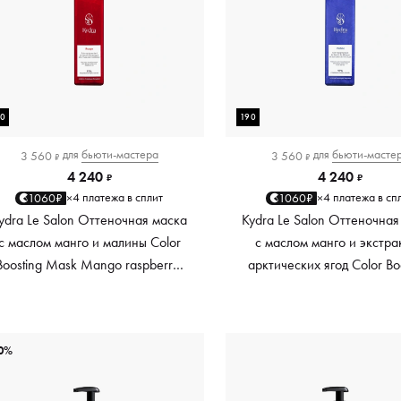
90
190
для
бьюти-мастера
для
бьюти-масте
3 560
3 560
₽
₽
4 240
4 240
₽
₽
4 платежа в сплит
4 платежа в сп
1060₽
1060₽
×
×
ydra Le Salon Оттеночная маска
Kydra Le Salon Оттеночная
с маслом манго и малины Color
с маслом манго и экстра
Boosting Mask Mango raspberry,
арктических ягод Color Bo
красный red, 190 мл
Mask Mango Arctic Berri
платиновый platinum, 19
0%