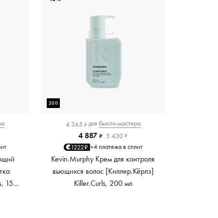
200
ра
для
бьюти-мастера
4 365
₽
4 887
5 430
₽
₽
лит
4 платежа в сплит
1222₽
×
ющий
Kevin.Murphy Крем для контроля
тка
вьющихся волос [Киллер.Кёрлз]
s, 150
Killer.Curls, 200 мл