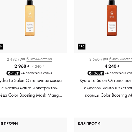
90
190
для
бьюти-мастера
для
бьюти-масте
2 492
3 560
₽
₽
2 968
4 240
4 240
₽
₽
₽
4 платежа в сплит
4 платежа в сп
742₽
1060₽
×
×
ydra Le Salon Оттеночная маска
Kydra Le Salon Оттеночная
с маслом манго и экстрактом
с маслом манго и экстра
ёда Color Boosting Mask Mango
корицы Color Boosting 
Honey, золотая Golden, 190 мл
Mango Cinnamon, мед
Copper, 190 мл
ЛЯ ПРОФИ
ДЛЯ ПРОФИ