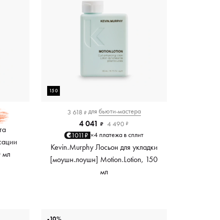
150
для
бьюти-мастера
3 618
₽
4 041
4 490
₽
₽
та
4 платежа в сплит
1011₽
×
сации
Kevin.Murphy Лосьон для укладки
0 мл
[моушн.лоушн] Motion.Lotion, 150
мл
-10%