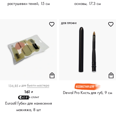
растушевки теней, 15 см
основы, 17.3 см
ДЛЯ ПРОФИ
для
бьюти-мастера
136,85
₽
161
Dewal Pro Кисть для губ, 9 см
₽
в сплит
41₽
Eurostil Губки для нанесения
макияжа, 8 шт