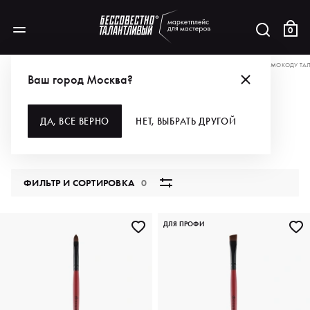
0
АКЦИИ
ПОЛУЧИ БОЛЬШЕ ВСЕХ ЗА ПЕРВЫЙ ЗАКАЗ! 10% EXTRA-СКИДКА ПО ПРОМОКОДУ ТА
Ваш город Москва?
ДЛЯ МАКИЯЖА
ДА, ВСЕ ВЕРНО
НЕТ, ВЫБРАТЬ ДРУГОЙ
57 продуктов
ФИЛЬТР И СОРТИРОВКА
0
ДЛЯ ПРОФИ