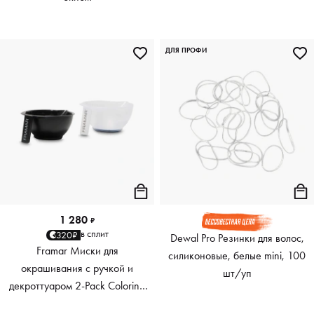
ДЛЯ ПРОФИ
1 280
₽
в сплит
320₽
Dewal Pro Резинки для волос,
Framar Миски для
силиконовые, белые mini, 100
окрашивания с ручкой и
шт/уп
декроттуаром 2-Pack Coloring
Bowls, 2 шт