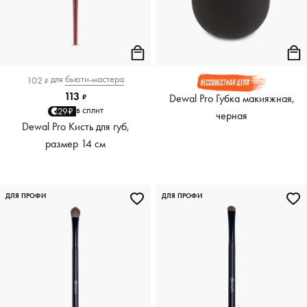
для
бьюти-мастера
102
₽
113
Dewal Pro Губка макияжная,
₽
в сплит
29₽
черная
Dewal Pro Кисть для губ,
размер 14 см
ДЛЯ ПРОФИ
ДЛЯ ПРОФИ