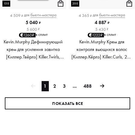
150
200
для
бьюти-мастера
для
бьюти-мастера
4 509
4 365
₽
₽
5 040
4 887
₽
₽
5 600
5 430
₽
₽
в сплит
в сплит
1260₽
1222₽
Kevin.Murphy Дефинирующий
Kevin.Murphy Крем для
крем для усиления завитка
контроля вьющихся волос
[Киллер.Твёрлз] Killer.Twirls,
[Киллер.Кёрлз] Killer.Curls, 200
150 мл
мл
1
2
3
…
488
ПОКАЗАТЬ ВСЕ