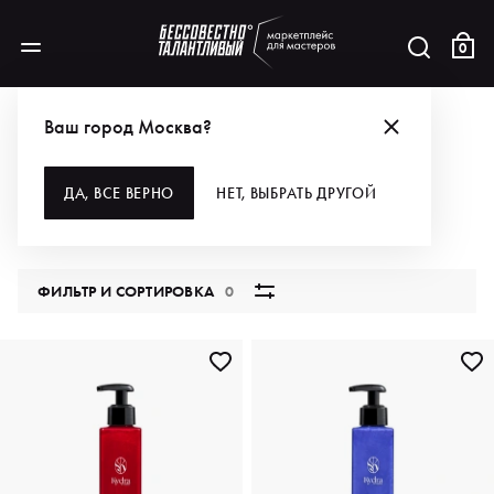
0
КАТАЛОГ
Ваш город Москва?
ВСЕ КАТЕГОРИИ
ДА, ВСЕ ВЕРНО
НЕТ, ВЫБРАТЬ ДРУГОЙ
5847 продуктов
ФИЛЬТР И СОРТИРОВКА
0