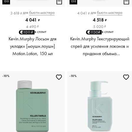
150
150
для
бьюти-мастера
для
бьюти-мастера
3 618
4 041
₽
₽
4 041
4 518
₽
₽
4 490
5 020
₽
₽
в сплит
в сплит
1011₽
1130₽
Kevin.Murphy Лосьон для
Kevin.Murphy Текстурирующий
укладки [моушн.лоушн]
спрей для усиления локонов и
Motion.Lotion, 150 мл
придания объема
[киллер.вэйвс] Killer.Waves,
150 мл
-10%
-10%