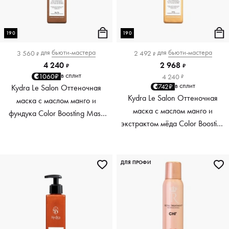
190
190
для
бьюти-мастера
для
бьюти-мастера
3 560
2 492
₽
₽
4 240
2 968
₽
₽
в сплит
1060₽
4 240
₽
в сплит
742₽
Kydra Le Salon Оттеночная
Kydra Le Salon Оттеночная
маска с маслом манго и
маска с маслом манго и
фундука Color Boosting Mask
экстрактом мёда Color Boosting
Mango Hazelnut, светло-
Mask Mango Honey, золотая
коричневая light brown, 190 мл
Golden, 190 мл
ДЛЯ ПРОФИ