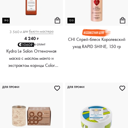
190
150
для
бьюти-мастера
3 560
₽
4 240
CHI Спрей-блеск Королевский
₽
в сплит
1060₽
уход RAPID SHINE, 150 гр
Kydra Le Salon Оттеночная
маска с маслом манго и
экстрактом корицы Color
Boosting Mask Mango
Cinnamon, медный Copper,
190 мл
ДЛЯ ПРОФИ
ДЛЯ ПРОФИ