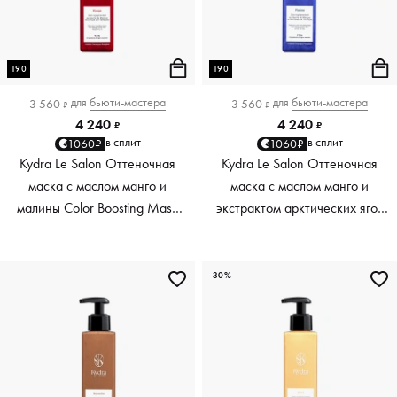
190
190
для
бьюти-мастера
для
бьюти-мастера
3 560
3 560
₽
₽
4 240
4 240
₽
₽
в сплит
в сплит
1060₽
1060₽
Kydra Le Salon Оттеночная
Kydra Le Salon Оттеночная
маска с маслом манго и
маска с маслом манго и
малины Color Boosting Mask
экстрактом арктических ягод
Mango raspberry, красный red,
Color Boosting Mask Mango
190 мл
Arctic Berries, платиновый
platinum, 190 мл
-30%