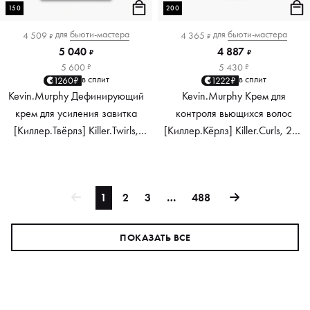
150
200
для
бьюти-мастера
для
бьюти-мастера
4 509
4 365
₽
₽
5 040
4 887
₽
₽
5 600
5 430
₽
₽
в сплит
в сплит
1260₽
1222₽
Kevin.Murphy Дефинирующий
Kevin.Murphy Крем для
крем для усиления завитка
контроля вьющихся волос
[Киллер.Твёрлз] Killer.Twirls,
[Киллер.Кёрлз] Killer.Curls, 200
150 мл
мл
1
2
3
…
488
ПОКАЗАТЬ ВСЕ