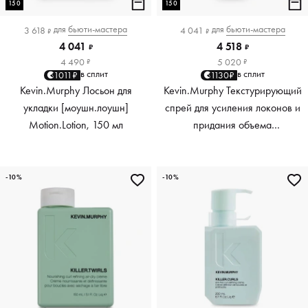
150
150
для
бьюти-мастера
для
бьюти-мастера
3 618
4 041
₽
₽
4 041
4 518
₽
₽
4 490
5 020
₽
₽
в сплит
в сплит
1011₽
1130₽
Kevin.Murphy Лосьон для
Kevin.Murphy Текстурирующий
укладки [моушн.лоушн]
спрей для усиления локонов и
Motion.Lotion, 150 мл
придания объема
[киллер.вэйвс] Killer.Waves,
150 мл
-10%
-10%