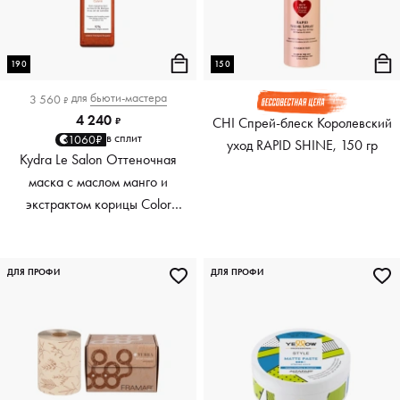
190
150
для
бьюти-мастера
3 560
₽
4 240
CHI Спрей-блеск Королевский
₽
в сплит
1060₽
уход RAPID SHINE, 150 гр
Kydra Le Salon Оттеночная
маска с маслом манго и
экстрактом корицы Color
Boosting Mask Mango
Cinnamon, медный Copper,
190 мл
ДЛЯ ПРОФИ
ДЛЯ ПРОФИ