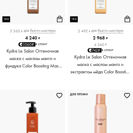
190
190
для
бьюти-мастера
для
бьюти-мастера
3 560
2 492
₽
₽
4 240
2 968
₽
₽
в сплит
1060₽
4 240
₽
в сплит
742₽
Kydra Le Salon Оттеночная
Kydra Le Salon Оттеночная
маска с маслом манго и
маска с маслом манго и
фундука Color Boosting Mask
экстрактом мёда Color Boosting
Mango Hazelnut, светло-
Mask Mango Honey, золотая
коричневая light brown, 190 мл
Golden, 190 мл
ДЛЯ ПРОФИ