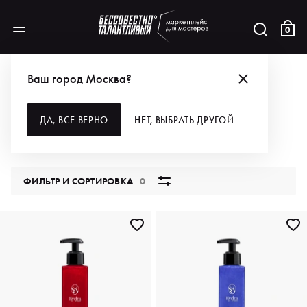
0
КАТАЛОГ
Ваш город Москва?
ВСЕ КАТЕГОРИИ
ДА, ВСЕ ВЕРНО
НЕТ, ВЫБРАТЬ ДРУГОЙ
5848 продуктов
ФИЛЬТР И СОРТИРОВКА
0