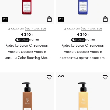
190
190
для
бьюти-мастера
для
бьюти-мастера
3 560
3 560
₽
₽
4 240
4 240
₽
₽
в сплит
в сплит
1060₽
1060₽
Kydra Le Salon Оттеночная
Kydra Le Salon Оттеночная
маска с маслом манго и
маска с маслом манго и
малины Color Boosting Mask
экстрактом арктических ягод
Mango raspberry, красный red,
Color Boosting Mask Mango
190 мл
Arctic Berries, платиновый
platinum, 190 мл
-30%