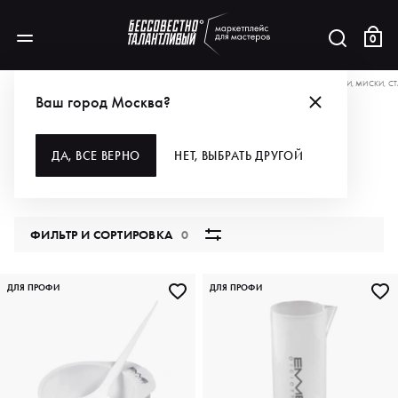
0
БРЕНДЫ
EMMEDICIOTTO
ДЛЯ ВОЛОС
АКСЕССУАРЫ
ЁМКОСТИ
ЧАШИ, МИСКИ, С
Ваш город Москва?
ЧАШИ, МИСКИ, СТАКАНЫ
ДА, ВСЕ ВЕРНО
НЕТ, ВЫБРАТЬ ДРУГОЙ
2 продукта
ФИЛЬТР И СОРТИРОВКА
0
ДЛЯ ПРОФИ
ДЛЯ ПРОФИ