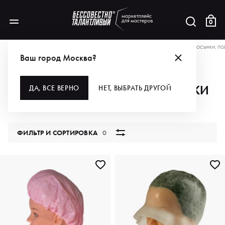
0
БРЕНДЫ
EUROSTIL
ДЛЯ ВОЛОС
РАСХОДНЫЕ МАТЕРИАЛЫ
ШАПОЧКИ, КОСЫНКИ, ПО
Ваш город Москва?
ШАПОЧКИ, КОСЫНКИ, ПОВЯЗКИ
ДА, ВСЕ ВЕРНО
НЕТ, ВЫБРАТЬ ДРУГОЙ
3 продукта
ФИЛЬТР И СОРТИРОВКА
0