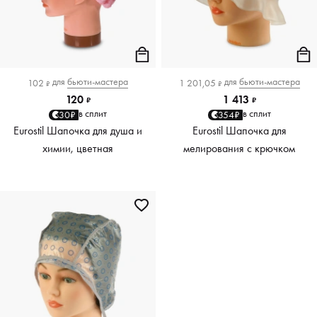
для
бьюти-мастера
для
бьюти-мастера
102
1 201,05
₽
₽
120
1 413
₽
₽
в сплит
в сплит
30₽
354₽
Eurostil Шапочка для душа и
Eurostil Шапочка для
химии, цветная
мелирования с крючком