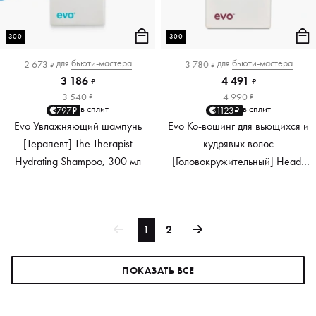
300
300
для
бьюти-мастера
для
бьюти-мастера
2 673
3 780
₽
₽
3 186
4 491
₽
₽
3 540
4 990
₽
₽
в сплит
в сплит
797₽
1123₽
Evo Увлажняющий шампунь
Evo Ко-вошинг для вьющихся и
[Терапевт] The Therapist
кудрявых волос
Hydrating Shampoo, 300 мл
[Головокружительный] Heads
Will Roll Co-Wash, 300 мл
1
2
ПОКАЗАТЬ ВСЕ