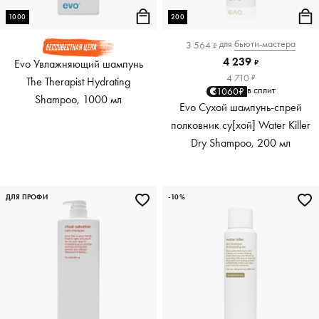
1000
200
для
бьюти-мастера
3 564
₽
4 239
Evo Увлажняющий шампунь
₽
4 710
₽
The Therapist Hydrating
в сплит
1060₽
Shampoo, 1000 мл
Evo Сухой шампунь-спрей
полковник су[хой] Water Killer
Dry Shampoo, 200 мл
ДЛЯ ПРОФИ
-10%