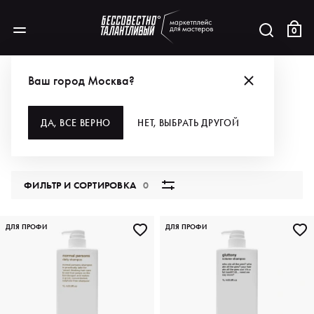
0
БРЕНДЫ
EVO
ДЛЯ ВОЛОС
ШАМПУНИ
Ваш город Москва?
ШАМПУНИ
ДА, ВСЕ ВЕРНО
НЕТ, ВЫБРАТЬ ДРУГОЙ
18 продуктов
ФИЛЬТР И СОРТИРОВКА
0
ДЛЯ ПРОФИ
ДЛЯ ПРОФИ