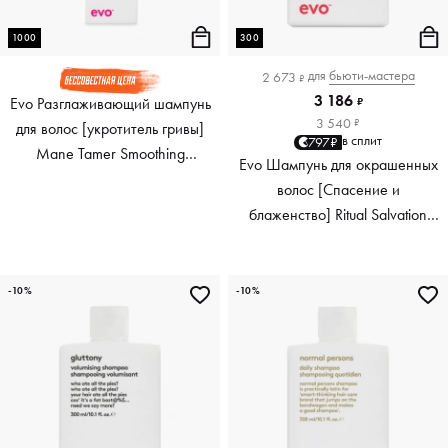
1000
300
для
бьюти-мастера
2 673
₽
3 186
Evo Разглаживающий шампунь
₽
3 540
₽
для волос [укротитель гривы]
в сплит
797₽
Mane Tamer Smoothing
Evo Шампунь для окрашенных
Shampoo, 1000 мл
волос [Спасение и
блаженство] Ritual Salvation
Repairing Shampoo, 300 мл
-10%
-10%