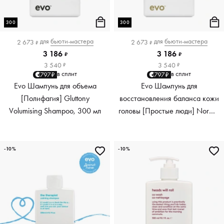
300
300
для
бьюти-мастера
для
бьюти-мастера
2 673
2 673
₽
₽
3 186
3 186
₽
₽
3 540
3 540
₽
₽
в сплит
в сплит
797₽
797₽
Evo Шампунь для объема
Evo Шампунь для
[Полифагия] Gluttony
восстановления баланса кожи
Volumising Shampoo, 300 мл
головы [Простые люди] Normal
Persons Daily Shampoo, 300 мл
-10%
-10%