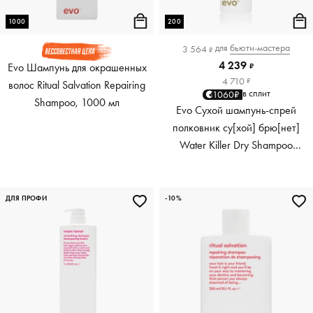
1000
200
для
бьюти-мастера
3 564
₽
4 239
Evo Шампунь для окрашенных
₽
4 710
₽
волос Ritual Salvation Repairing
в сплит
1060₽
Shampoo, 1000 мл
Evo Сухой шампунь-спрей
полковник су[хой] брю[нет]
Water Killer Dry Shampoo
Brunette, 200 мл
ДЛЯ ПРОФИ
-10%