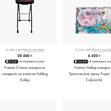
для
бьюти-мастера
для
бьюти-масте
14 420
4 540
₽
₽
20 440
6 420
₽
₽
4 платежа в сплит
4 платежа в сп
5110₽
1605₽
×
×
Framar Столик колориста
Framar Набор колорис
складной на колесах Folding
Тропические грезы Tropic 
Trolley
Colorist Kit