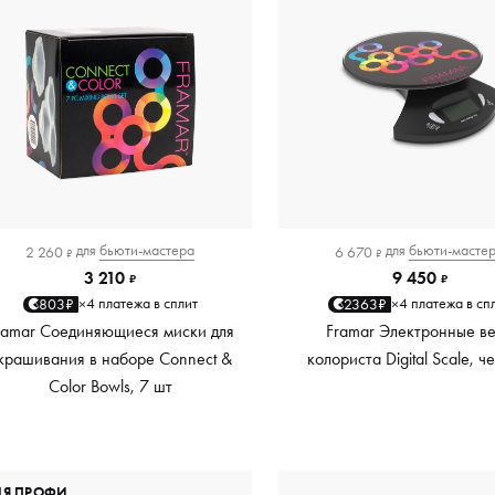
для
бьюти-мастера
для
бьюти-масте
2 260
6 670
₽
₽
3 210
9 450
₽
₽
4 платежа в сплит
4 платежа в сп
803₽
2363₽
×
×
ramar Соединяющиеся миски для
Framar Электронные в
крашивания в наборе Connect &
колориста Digital Scale, 
Color Bowls, 7 шт
ЛЯ ПРОФИ