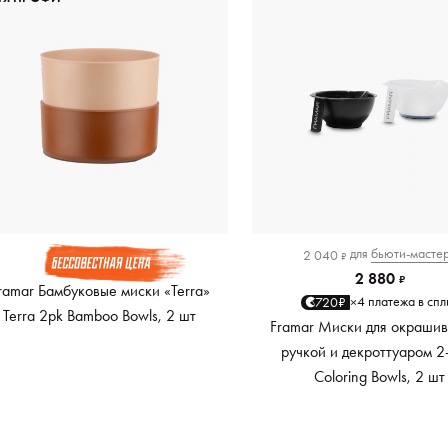
для
бьюти-масте
2 040
₽
2 880
₽
ramar Бамбуковые миски «Terra»
4 платежа в спл
720₽
×
Terra 2pk Bamboo Bowls, 2 шт
Framar Миски для окрашив
ручкой и декроттуаром 2
Coloring Bowls, 2 шт