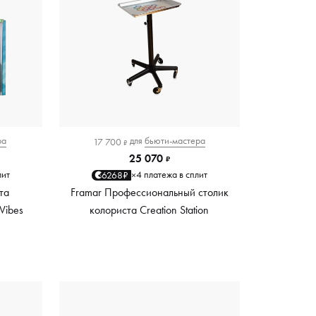
ра
для
бьюти-мастера
17 700
₽
25 070
₽
лит
4 платежа в сплит
6268₽
×
та
Framar Профессиональный столик
Vibes
колориста Creation Station