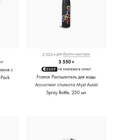
для
бьюти-мастера
2 520
₽
3 550
ит
₽
4 платежа в сплит
888₽
ания с
×
Framar Распылитель для воды
-Pack
Ассистент стилиста Myst Assist
Spray Bottle, 250 мл