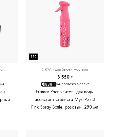
250
ра
для
бьюти-мастера
2 520
₽
3 550
₽
лит
4 платежа в сплит
888₽
×
есы
Framar Распылитель для воды
черные
ассистент стилиста Myst Assist
Pink Spray Bottle, розовый, 250 мл