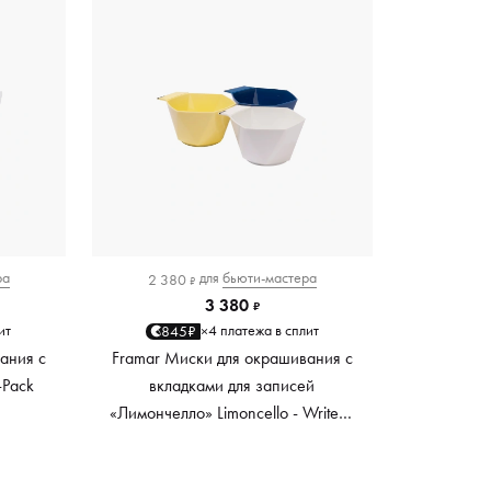
ра
для
бьюти-мастера
2 380
₽
3 380
₽
ит
4 платежа в сплит
845₽
×
ания с
Framar Миски для окрашивания с
-Pack
вкладками для записей
«Лимончелло» Limoncello - Write n'
Wipe Bowls 3pc, 3 шт