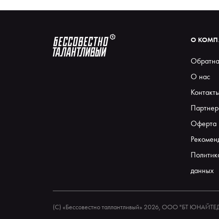
О КОМ
Обратна
О нас
Контакт
Партнер
Оферта
Рекомен
Политик
данных
(С) «Бессовестно таллантливый» 2026, ООО "БТ ЮНАЙТ