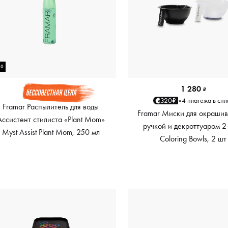
50
1 280
₽
4 платежа в спл
320₽
×
Framar Распылитель для воды
Framar Миски для окрашив
Ассистент стилиста «Plant Mom»
ручкой и декроттуаром 2
Myst Assist Plant Mom, 250 мл
Coloring Bowls, 2 шт