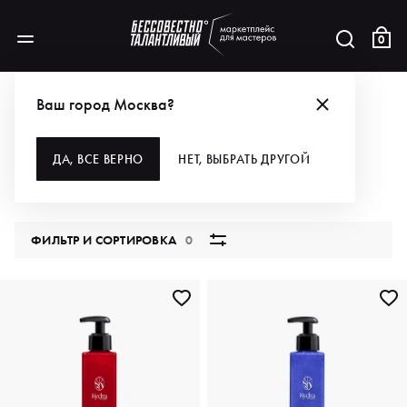
0
КАТАЛОГ
Ваш город Москва?
ВСЕ КАТЕГОРИИ
ДА, ВСЕ ВЕРНО
НЕТ, ВЫБРАТЬ ДРУГОЙ
5851 продукт
ФИЛЬТР И СОРТИРОВКА
0