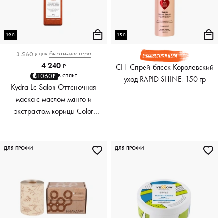
190
150
для
бьюти-мастера
3 560
₽
4 240
CHI Спрей-блеск Королевский
₽
в сплит
1060₽
уход RAPID SHINE, 150 гр
Kydra Le Salon Оттеночная
маска с маслом манго и
экстрактом корицы Color
Boosting Mask Mango
Cinnamon, медный Copper,
190 мл
ДЛЯ ПРОФИ
ДЛЯ ПРОФИ