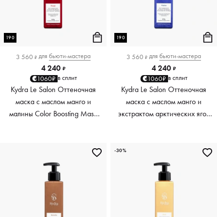
190
190
для
бьюти-мастера
для
бьюти-мастера
3 560
3 560
₽
₽
4 240
4 240
₽
₽
в сплит
в сплит
1060₽
1060₽
Kydra Le Salon Оттеночная
Kydra Le Salon Оттеночная
маска с маслом манго и
маска с маслом манго и
малины Color Boosting Mask
экстрактом арктических ягод
Mango raspberry, красный red,
Color Boosting Mask Mango
190 мл
Arctic Berries, платиновый
platinum, 190 мл
-30%