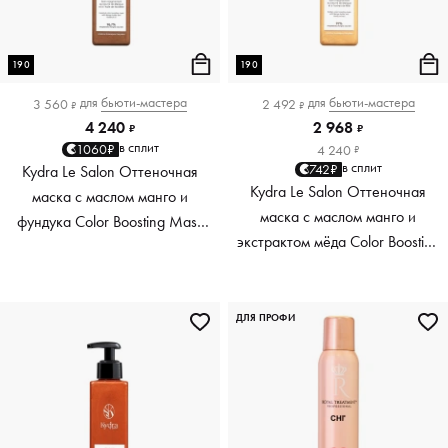
190
190
для
бьюти-мастера
для
бьюти-мастера
3 560
2 492
₽
₽
4 240
2 968
₽
₽
в сплит
1060₽
4 240
₽
в сплит
742₽
Kydra Le Salon Оттеночная
Kydra Le Salon Оттеночная
маска с маслом манго и
маска с маслом манго и
фундука Color Boosting Mask
экстрактом мёда Color Boosting
Mango Hazelnut, светло-
Mask Mango Honey, золотая
коричневая light brown, 190 мл
Golden, 190 мл
ДЛЯ ПРОФИ