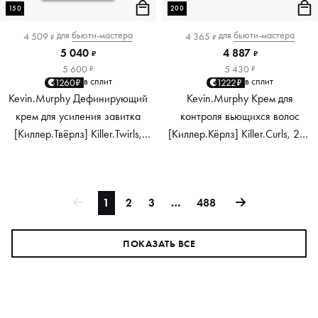
150
200
для
бьюти-мастера
для
бьюти-мастера
4 509
4 365
₽
₽
5 040
4 887
₽
₽
5 600
5 430
₽
₽
в сплит
в сплит
1260₽
1222₽
Kevin.Murphy Дефинирующий
Kevin.Murphy Крем для
крем для усиления завитка
контроля вьющихся волос
[Киллер.Твёрлз] Killer.Twirls,
[Киллер.Кёрлз] Killer.Curls, 200
150 мл
мл
1
2
3
…
488
ПОКАЗАТЬ ВСЕ