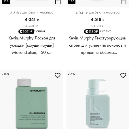
150
150
для
бьюти-мастера
для
бьюти-мастера
3 618
4 041
₽
₽
4 041
4 518
₽
₽
4 490
5 020
₽
₽
в сплит
в сплит
1011₽
1130₽
Kevin.Murphy Лосьон для
Kevin.Murphy Текстурирующий
укладки [моушн.лоушн]
спрей для усиления локонов и
Motion.Lotion, 150 мл
придания объема
[киллер.вэйвс] Killer.Waves,
150 мл
-10%
-10%