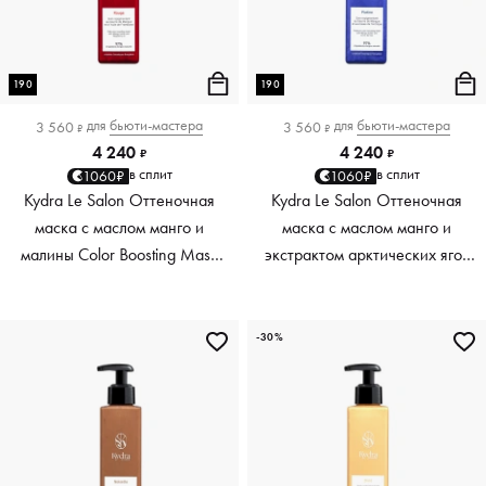
190
190
для
бьюти-мастера
для
бьюти-мастера
3 560
3 560
₽
₽
4 240
4 240
₽
₽
в сплит
в сплит
1060₽
1060₽
Kydra Le Salon Оттеночная
Kydra Le Salon Оттеночная
маска с маслом манго и
маска с маслом манго и
малины Color Boosting Mask
экстрактом арктических ягод
Mango raspberry, красный red,
Color Boosting Mask Mango
190 мл
Arctic Berries, платиновый
platinum, 190 мл
-30%