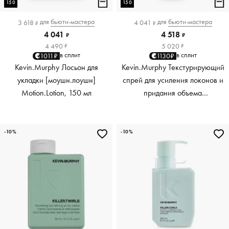
150
150
для
бьюти-мастера
для
бьюти-мастера
3 618
4 041
₽
₽
4 041
4 518
₽
₽
4 490
5 020
₽
₽
в сплит
в сплит
1011₽
1130₽
Kevin.Murphy Лосьон для
Kevin.Murphy Текстурирующий
укладки [моушн.лоушн]
спрей для усиления локонов и
Motion.Lotion, 150 мл
придания объема
[киллер.вэйвс] Killer.Waves,
150 мл
-10%
-10%