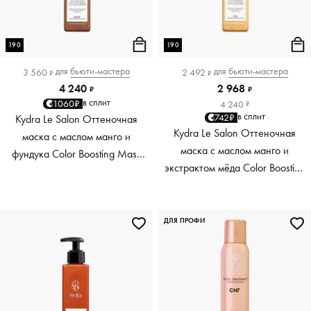
190
190
для
бьюти-мастера
для
бьюти-мастера
3 560
2 492
₽
₽
4 240
2 968
₽
₽
в сплит
1060₽
4 240
₽
в сплит
742₽
Kydra Le Salon Оттеночная
Kydra Le Salon Оттеночная
маска с маслом манго и
маска с маслом манго и
фундука Color Boosting Mask
экстрактом мёда Color Boosting
Mango Hazelnut, светло-
Mask Mango Honey, золотая
коричневая light brown, 190 мл
Golden, 190 мл
ДЛЯ ПРОФИ