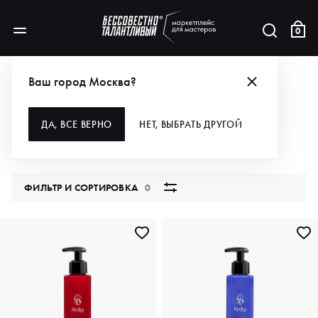
0
КАТАЛОГ
Ваш город Москва?
ВСЕ КАТЕГОРИИ
ДА, ВСЕ ВЕРНО
НЕТ, ВЫБРАТЬ ДРУГОЙ
5850 продуктов
ФИЛЬТР И СОРТИРОВКА
0