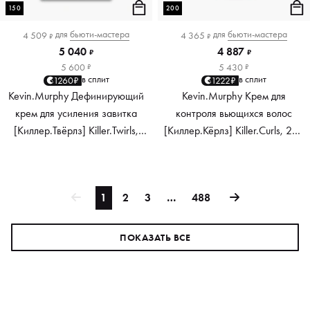
150
200
для
бьюти-мастера
для
бьюти-мастера
4 509
4 365
₽
₽
5 040
4 887
₽
₽
5 600
5 430
₽
₽
в сплит
в сплит
1260₽
1222₽
Kevin.Murphy Дефинирующий
Kevin.Murphy Крем для
крем для усиления завитка
контроля вьющихся волос
[Киллер.Твёрлз] Killer.Twirls,
[Киллер.Кёрлз] Killer.Curls, 200
150 мл
мл
1
2
3
…
488
ПОКАЗАТЬ ВСЕ