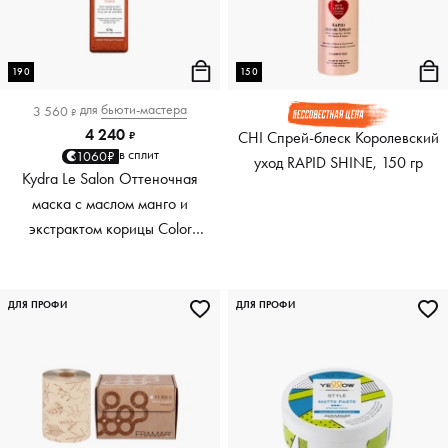
190
150
для
бьюти-мастера
3 560
₽
4 240
CHI Спрей-блеск Королевский
₽
в сплит
1060₽
уход RAPID SHINE, 150 гр
Kydra Le Salon Оттеночная
маска с маслом манго и
экстрактом корицы Color
Boosting Mask Mango
Cinnamon, медный Copper,
190 мл
ДЛЯ ПРОФИ
ДЛЯ ПРОФИ