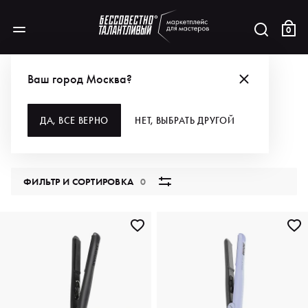
0
БРЕНДЫ
JAGUAR
ДЛЯ ВОЛОС
ИНСТРУМЕНТЫ
СТАЙЛЕРЫ
Ваш город Москва?
СТАЙЛЕРЫ
ДА, ВСЕ ВЕРНО
НЕТ, ВЫБРАТЬ ДРУГОЙ
2 продукта
ФИЛЬТР И СОРТИРОВКА
0