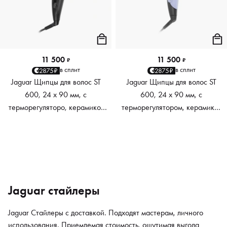
11 500
11 500
₽
₽
в сплит
в сплит
2875₽
2875₽
Jaguar Щипцы для волос ST
Jaguar Щипцы для волос ST
600, 24 х 90 мм, с
600, 24 х 90 мм, с
терморегуляторо, керамико-
терморегулятором, керамико-
турмалиновое покрытие, 45
турмалиновое покрытие, 45
Вт, черный
Вт, лавандовый
Jaguar стайлеры
Jaguar Стайлеры с доставкой. Подходят мастерам, личного
использования. Приемлемая стоимость, ощутимая выгода