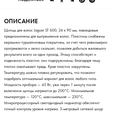
включения щипцы нагреются до 200°C. Минимальная
температура — 120°C, максимальная — 230°C.
Микропроцессорный светодиодный индикатор обеспечит
ОПИСАНИЕ
точный контроль уровня нагрева. 3-метровый сетевой шнур
предоставит свободу движений. За безопасность отвечает
Щипцы для волос Jaguar ST 600, 24 х 90 мм, лавандовые
система автоматического отключения, которая активируется
предназначены для выпрямления волос. Пластины снабжены
через 60 минут работы. Щипцы поддерживают напряжение
керамико-турмалиновым покрытием, за счет чего равномерно
100 - 240 В, что позволит брать их с собой в поездки и
прогреваются и легко скользят, позволяя добиться желаемого
использовать практически в любой точке мира.
результата всего за один проход. Этому способствует и
подвижность пластин: они подпружинены, благодаря чему
плотно охватывают прядь. Края пластин закруглены.
Температуру можно плавно регулировать, что позволит
подобрать оптимальный вариант для волос любого типа.
Мощность прибора — 45 Вт, уже через 1 минуту после
включения щипцы нагреются до 200°C. Минимальная
температура — 120°C, максимальная — 230°C.
Микропроцессорный светодиодный индикатор обеспечит
точный контроль уровня нагрева. 3-метровый сетевой шнур