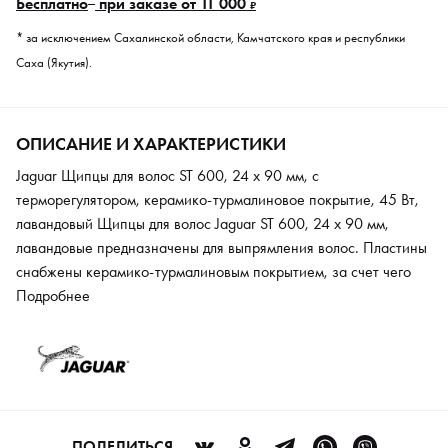
Бесплатно
при заказе от 11 000
₽
* за исключением Сахалинской области, Камчатского края и республики
Саха (Якутия).
ОПИСАНИЕ И ХАРАКТЕРИСТИКИ
Jaguar Щипцы для волос ST 600, 24 х 90 мм, с
терморегулятором, керамико-турмалиновое покрытие, 45 Вт,
лавандовый Щипцы для волос Jaguar ST 600, 24 х 90 мм,
лавандовые предназначены для выпрямления волос. Пластины
снабжены керамико-турмалиновым покрытием, за счет чего
равномерно прогреваются и легко скользят, позволяя добиться
Подробнее
желаемого результата всего за один проход. Этому
способствует и подвижность пластин: они подпружинены,
благодаря чему плотно охватывают прядь. Края пластин
закруглены. Температуру можно плавно регулировать, что
позволит подобрать оптимальный вариант для волос любого
типа. Мощность прибора — 45 Вт, уже через 1 минуту после
ПОДЕЛИТЬСЯ