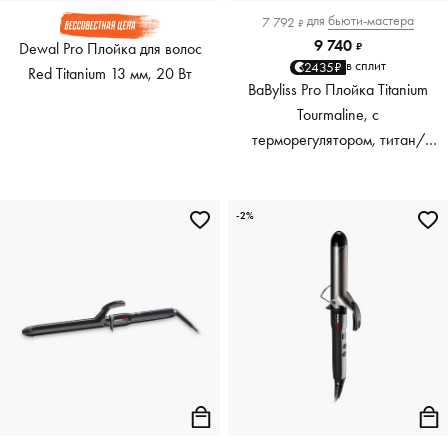
для
бьюти-мастера
7 792
₽
9 740
Dewal Pro Плойка для волос
₽
в сплит
2435₽
Red Titanium 13 мм, 20 Вт
BaByliss Pro Плойка Titanium
Tourmaline, c
терморегулятором, титан/
турмалин, 32 мм
-2%