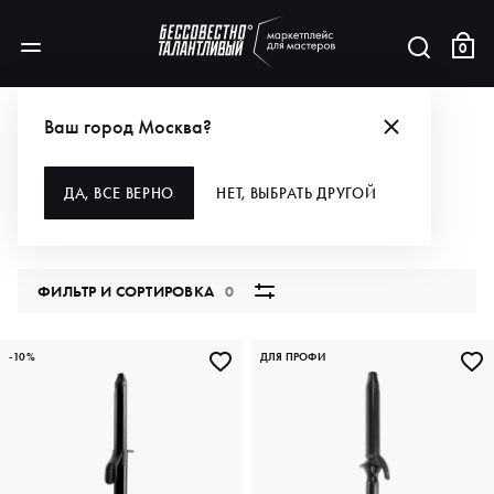
0
КАТАЛОГ
ДЛЯ ВОЛОС
ИНСТРУМЕНТЫ
СТАЙЛЕРЫ
Ваш город Москва?
СТАЙЛЕРЫ
ДА, ВСЕ ВЕРНО
НЕТ, ВЫБРАТЬ ДРУГОЙ
72 продукта
ФИЛЬТР И СОРТИРОВКА
0
-10%
ДЛЯ ПРОФИ