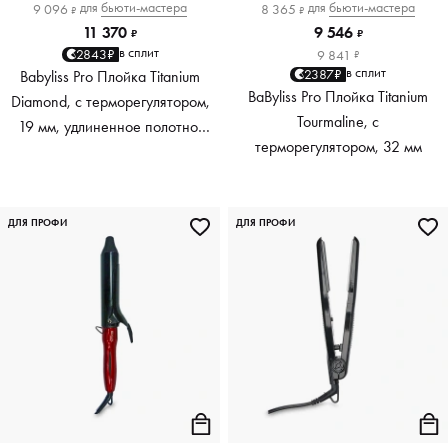
для
бьюти-мастера
для
бьюти-мастера
9 096
8 365
₽
₽
11 370
9 546
₽
₽
в сплит
2843₽
9 841
₽
в сплит
2387₽
Babyliss Pro Плойка Titanium
BaByliss Pro Плойка Titanium
Diamond, с терморегулятором,
Tourmaline, с
19 мм, удлиненное полотно,
терморегулятором, 32 мм
190 мм
ДЛЯ ПРОФИ
ДЛЯ ПРОФИ