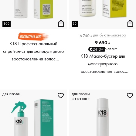
300
30
для
бьюти-мастера
6 740
₽
9 650
K18 Профессиональный
₽
в сплит
2413₽
спрей-мист для молекулярного
K18 Масло-бустер для
восстановления волос
молекулярного
Professional Molecular Repair
восстановления волос
Hair Mist, 300 мл
Molecular Repair Hair Oil, 30
мл
ДЛЯ ПРОФИ
ДЛЯ ПРОФИ
БЕСТСЕЛЛЕР