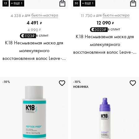
15
+ ЕЩЕ 1
50
+ ЕЩЕ 1
для
бьюти-мастера
для
бьюти-мастера
4 338
11 730
₽
₽
4 491
12 090
₽
₽
в сплит
3023₽
4 990
₽
в сплит
1123₽
K18 Несмываемая маска для
K18 Несмываемая маска для
молекулярного
молекулярного
восстановления волос Leave-In
восстановления волос Leave-In
Molecular Repair Hair Mask, 50
Molecular Repair Hair Mask, 15
мл
мл
-10%
-10%
НОВИНКА