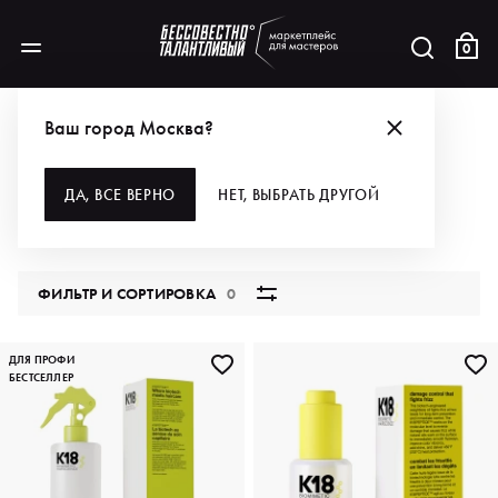
0
БРЕНДЫ
K18
ДЛЯ ВОЛОС
Ваш город Москва?
ДЛЯ ВОЛОС
ДА, ВСЕ ВЕРНО
НЕТ, ВЫБРАТЬ ДРУГОЙ
8 продуктов
ФИЛЬТР И СОРТИРОВКА
0
ДЛЯ ПРОФИ
БЕСТСЕЛЛЕР