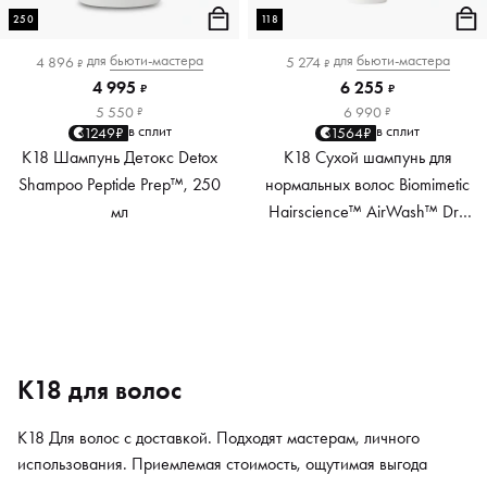
250
118
для
бьюти-мастера
для
бьюти-мастера
4 896
5 274
₽
₽
4 995
6 255
₽
₽
5 550
6 990
₽
₽
в сплит
в сплит
1249₽
1564₽
K18 Шампунь Детокс Detox
K18 Сухой шампунь для
Shampoo Peptide Prep™, 250
нормальных волос Biomimetic
мл
Hairscience™ AirWash™ Dry
Shampoo, 118 мл
K18 для волос
K18 Для волос с доставкой. Подходят мастерам, личного
использования. Приемлемая стоимость, ощутимая выгода