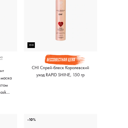
150
ра
CHI Спрей-блеск Королевский
лит
уход RAPID SHINE, 150 гр
 маска
ктом
Mask
ный
-10%