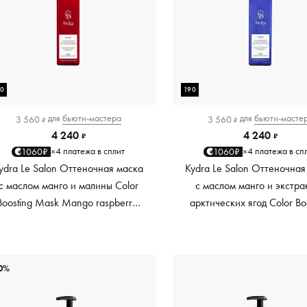
90
190
для
бьюти-мастера
для
бьюти-масте
3 560
3 560
₽
₽
4 240
4 240
₽
₽
4 платежа в сплит
4 платежа в сп
1060₽
1060₽
×
×
ydra Le Salon Оттеночная маска
Kydra Le Salon Оттеночная
с маслом манго и малины Color
с маслом манго и экстра
Boosting Mask Mango raspberry,
арктических ягод Color Bo
красный red, 190 мл
Mask Mango Arctic Berri
платиновый platinum, 19
0%