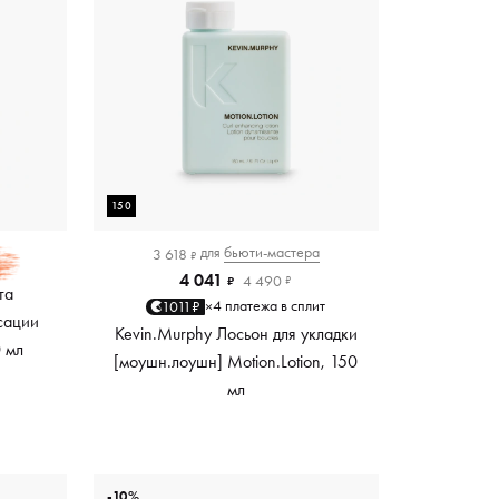
150
для
бьюти-мастера
3 618
₽
4 041
4 490
₽
₽
та
4 платежа в сплит
1011₽
×
сации
Kevin.Murphy Лосьон для укладки
0 мл
[моушн.лоушн] Motion.Lotion, 150
мл
-10%