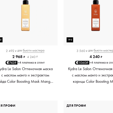
90
190
для
бьюти-мастера
для
бьюти-масте
2 492
3 560
₽
₽
2 968
4 240
4 240
₽
₽
₽
4 платежа в сплит
4 платежа в сп
742₽
1060₽
×
×
ydra Le Salon Оттеночная маска
Kydra Le Salon Оттеночная
с маслом манго и экстрактом
с маслом манго и экстра
ёда Color Boosting Mask Mango
корицы Color Boosting 
Honey, золотая Golden, 190 мл
Mango Cinnamon, мед
Copper, 190 мл
ЛЯ ПРОФИ
ДЛЯ ПРОФИ