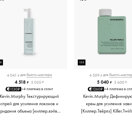
50
150
для
бьюти-мастера
для
бьюти-масте
4 041
4 509
₽
₽
4 518
5 040
5 020
5 600
₽
₽
₽
₽
4 платежа в сплит
4 платежа в сп
1130₽
1260₽
×
×
Kevin.Murphy Текстурирующий
Kevin.Murphy Дефиниру
спрей для усиления локонов и
крем для усиления зави
придания объема [киллер.вэйвс]
[Киллер.Твёрлз] Killer.Twirl
Killer.Waves, 150 мл
мл