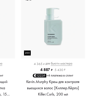
200
ра
для
бьюти-мастера
4 365
₽
4 887
5 430
₽
₽
лит
4 платежа в сплит
1222₽
×
ющий
Kevin.Murphy Крем для контроля
тка
вьющихся волос [Киллер.Кёрлз]
s, 150
Killer.Curls, 200 мл