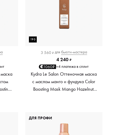
190
ра
для
бьюти-мастера
3 560
₽
4 240
₽
лит
4 платежа в сплит
1060₽
×
 маска
Kydra Le Salon Оттеночная маска
ктом
с маслом манго и фундука Color
osting
Boosting Mask Mango Hazelnut,
es,
светло-коричневая light brown,
0 мл
190 мл
ДЛЯ ПРОФИ