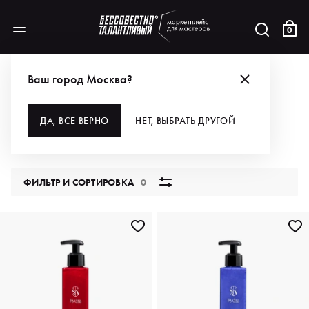
0
КАТАЛОГ
Ваш город Москва?
ВСЕ КАТЕГОРИИ
ДА, ВСЕ ВЕРНО
НЕТ, ВЫБРАТЬ ДРУГОЙ
5847 продуктов
ФИЛЬТР И СОРТИРОВКА
0