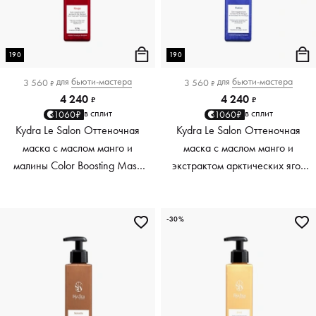
190
190
для
бьюти-мастера
для
бьюти-мастера
3 560
3 560
₽
₽
4 240
4 240
₽
₽
в сплит
в сплит
1060₽
1060₽
Kydra Le Salon Оттеночная
Kydra Le Salon Оттеночная
маска с маслом манго и
маска с маслом манго и
малины Color Boosting Mask
экстрактом арктических ягод
Mango raspberry, красный red,
Color Boosting Mask Mango
190 мл
Arctic Berries, платиновый
platinum, 190 мл
-30%