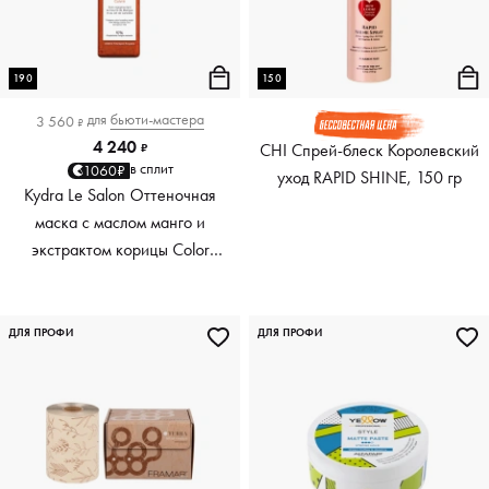
190
150
для
бьюти-мастера
3 560
₽
4 240
CHI Спрей-блеск Королевский
₽
в сплит
1060₽
уход RAPID SHINE, 150 гр
Kydra Le Salon Оттеночная
маска с маслом манго и
экстрактом корицы Color
Boosting Mask Mango
Cinnamon, медный Copper,
190 мл
ДЛЯ ПРОФИ
ДЛЯ ПРОФИ