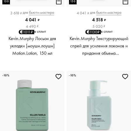
150
150
для
бьюти-мастера
для
бьюти-мастера
3 618
4 041
₽
₽
4 041
4 518
₽
₽
4 490
5 020
₽
₽
в сплит
в сплит
1011₽
1130₽
Kevin.Murphy Лосьон для
Kevin.Murphy Текстурирующий
укладки [моушн.лоушн]
спрей для усиления локонов и
Motion.Lotion, 150 мл
придания объема
[киллер.вэйвс] Killer.Waves,
150 мл
-10%
-10%