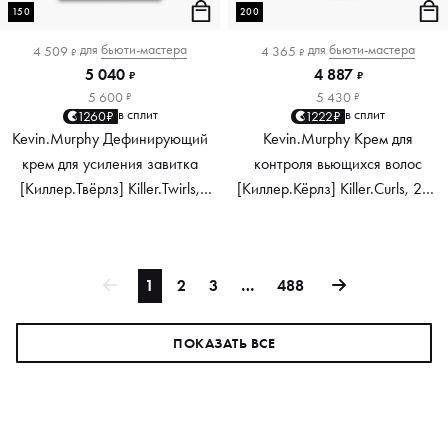
150
200
для
бьюти-мастера
для
бьюти-мастера
4 509
4 365
₽
₽
5 040
4 887
₽
₽
5 600
5 430
₽
₽
в сплит
в сплит
1260₽
1222₽
Kevin.Murphy Дефинирующий
Kevin.Murphy Крем для
крем для усиления завитка
контроля вьющихся волос
[Киллер.Твёрлз] Killer.Twirls,
[Киллер.Кёрлз] Killer.Curls, 200
150 мл
мл
1
2
3
…
488
ПОКАЗАТЬ ВСЕ