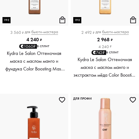
190
190
для
бьюти-мастера
для
бьюти-мастера
3 560
2 492
₽
₽
4 240
2 968
₽
₽
в сплит
1060₽
4 240
₽
в сплит
742₽
Kydra Le Salon Оттеночная
Kydra Le Salon Оттеночная
маска с маслом манго и
маска с маслом манго и
фундука Color Boosting Mask
экстрактом мёда Color Boosting
Mango Hazelnut, светло-
Mask Mango Honey, золотая
коричневая light brown, 190 мл
Golden, 190 мл
ДЛЯ ПРОФИ