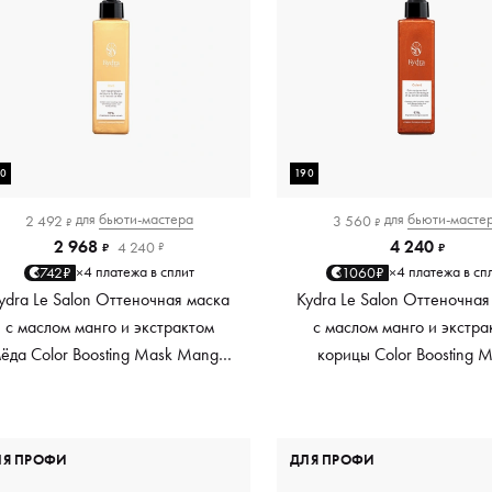
90
190
для
бьюти-мастера
для
бьюти-масте
2 492
3 560
₽
₽
2 968
4 240
4 240
₽
₽
₽
4 платежа в сплит
4 платежа в сп
742₽
1060₽
×
×
ydra Le Salon Оттеночная маска
Kydra Le Salon Оттеночная
с маслом манго и экстрактом
с маслом манго и экстра
ёда Color Boosting Mask Mango
корицы Color Boosting 
Honey, золотая Golden, 190 мл
Mango Cinnamon, мед
Copper, 190 мл
ЛЯ ПРОФИ
ДЛЯ ПРОФИ