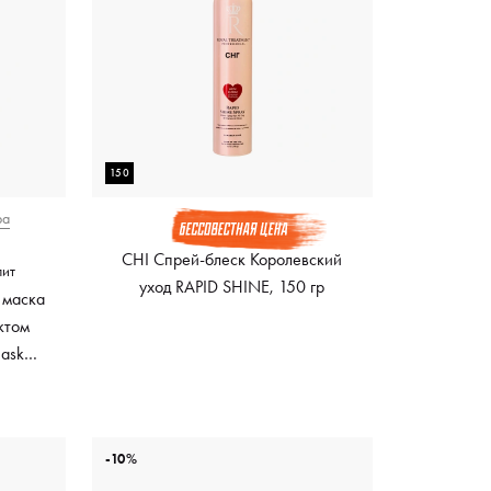
150
ра
CHI Спрей-блеск Королевский
лит
уход RAPID SHINE, 150 гр
 маска
ктом
Mask
ный
-10%