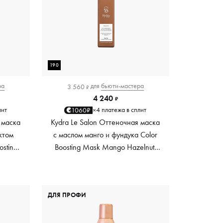
190
ра
для
бьюти-мастера
3 560
₽
4 240
₽
лит
4 платежа в сплит
1060₽
×
 маска
Kydra Le Salon Оттеночная маска
ктом
с маслом манго и фундука Color
osting
Boosting Mask Mango Hazelnut,
es,
светло-коричневая light brown,
0 мл
190 мл
ДЛЯ ПРОФИ