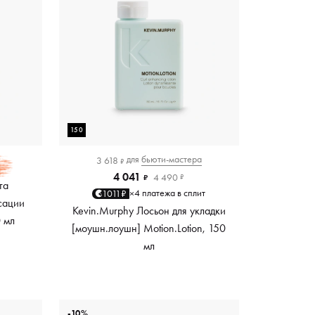
150
для
бьюти-мастера
3 618
₽
4 041
4 490
₽
₽
та
4 платежа в сплит
1011₽
×
сации
Kevin.Murphy Лосьон для укладки
0 мл
[моушн.лоушн] Motion.Lotion, 150
мл
-10%