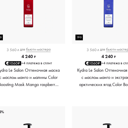
90
190
для
бьюти-мастера
для
бьюти-масте
3 560
3 560
₽
₽
4 240
4 240
₽
₽
4 платежа в сплит
4 платежа в сп
1060₽
1060₽
×
×
ydra Le Salon Оттеночная маска
Kydra Le Salon Оттеночная
с маслом манго и малины Color
с маслом манго и экстра
Boosting Mask Mango raspberry,
арктических ягод Color Bo
красный red, 190 мл
Mask Mango Arctic Berri
платиновый platinum, 19
0%