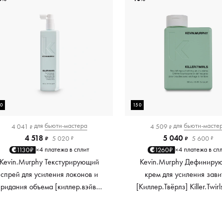
50
150
для
бьюти-мастера
для
бьюти-масте
4 041
4 509
₽
₽
4 518
5 040
5 020
5 600
₽
₽
₽
₽
4 платежа в сплит
4 платежа в сп
1130₽
1260₽
×
×
Kevin.Murphy Текстурирующий
Kevin.Murphy Дефиниру
спрей для усиления локонов и
крем для усиления зави
придания объема [киллер.вэйвс]
[Киллер.Твёрлз] Killer.Twirl
Killer.Waves, 150 мл
мл