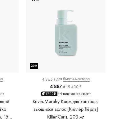
200
ра
для
бьюти-мастера
4 365
₽
4 887
5 430
₽
₽
лит
4 платежа в сплит
1222₽
×
ющий
Kevin.Murphy Крем для контроля
тка
вьющихся волос [Киллер.Кёрлз]
s, 150
Killer.Curls, 200 мл