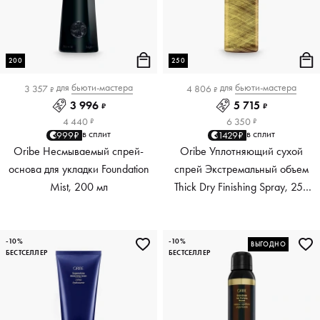
200
250
для
бьюти-мастера
для
бьюти-мастера
3 357
4 806
₽
₽
3 996
5 715
₽
₽
4 440
6 350
₽
₽
в сплит
в сплит
999₽
1429₽
Oribe Несмываемый спрей-
Oribe Уплотняющий сухой
основа для укладки Foundation
спрей Экстремальный объем
Mist, 200 мл
Thick Dry Finishing Spray, 250
мл
-10%
-10%
ВЫГОДНО
БЕСТСЕЛЛЕР
БЕСТСЕЛЛЕР