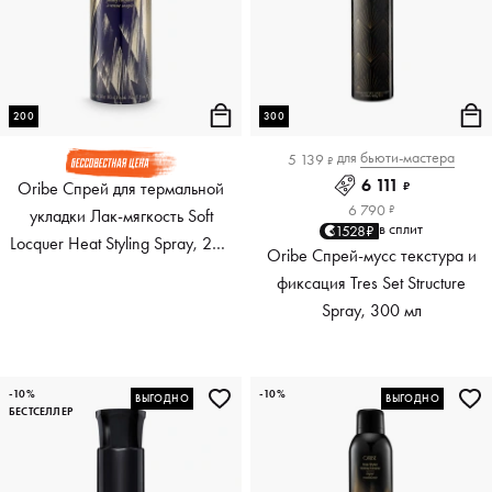
200
300
для
бьюти-мастера
5 139
₽
6 111
Oribe Спрей для термальной
₽
6 790
₽
укладки Лак-мягкость Soft
в сплит
1528₽
Locquer Heat Styling Spray, 200
Oribe Спрей-мусс текстура и
мл
фиксация Tres Set Structure
Spray, 300 мл
-10%
-10%
ВЫГОДНО
ВЫГОДНО
БЕСТСЕЛЛЕР