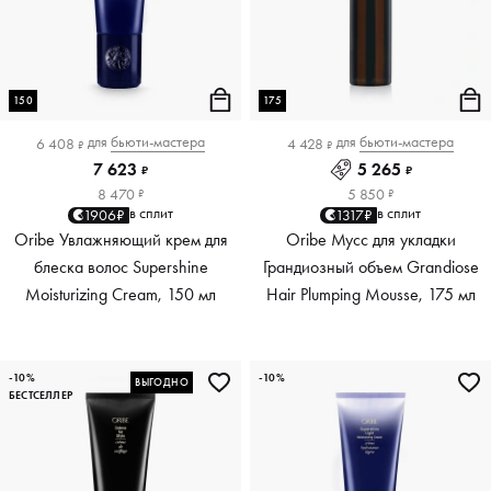
150
175
для
бьюти-мастера
для
бьюти-мастера
6 408
4 428
₽
₽
7 623
5 265
₽
₽
8 470
5 850
₽
₽
в сплит
в сплит
1906₽
1317₽
Oribe Увлажняющий крем для
Oribe Мусс для укладки
блеска волос Supershine
Грандиозный объем Grandiose
Moisturizing Cream, 150 мл
Hair Plumping Mousse, 175 мл
-10%
-10%
ВЫГОДНО
БЕСТСЕЛЛЕР