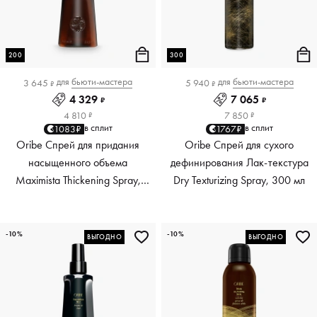
200
300
для
бьюти-мастера
для
бьюти-мастера
3 645
5 940
₽
₽
4 329
7 065
₽
₽
4 810
7 850
₽
₽
в сплит
в сплит
1083₽
1767₽
Oribe Спрей для придания
Oribe Спрей для сухого
насыщенного объема
дефинирования Лак-текстура
Maximista Thickening Spray,
Dry Texturizing Spray, 300 мл
200 мл
-10%
-10%
ВЫГОДНО
ВЫГОДНО