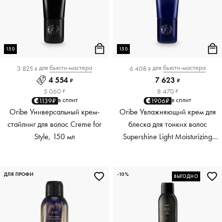
150
150
для
бьюти-мастера
для
бьюти-мастера
3 825
6 408
₽
₽
4 554
7 623
₽
₽
5 060
8 470
₽
₽
в сплит
в сплит
1139₽
1906₽
Oribe Универсальный крем-
Oribe Увлажняющий крем для
стайлинг для волос Creme for
блеска для тонких волос
Style, 150 мл
Supershine Light Moisturizing
Cream, 150 мл
ДЛЯ ПРОФИ
-10%
ВЫГОДНО