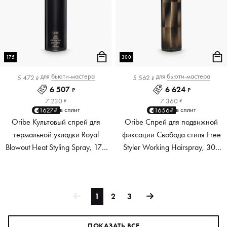
175
300
для
бьюти-мастера
для
бьюти-мастера
5 472
5 562
₽
₽
6 507
6 624
₽
₽
7 230
7 360
₽
₽
в сплит
в сплит
1627₽
1656₽
Oribe Культовый спрей для
Oribe Спрей для подвижной
термальной укладки Royal
фиксации Свобода стиля Free
Blowout Heat Styling Spray, 175
Styler Working Hairspray, 300
мл
мл
1
2
3
ПОКАЗАТЬ ВСЕ