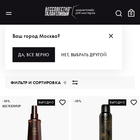
0
БРЕНДЫ
ORIBE
ДЛЯ ВОЛОС
СТАЙЛИНГ
Ваш город Москва?
СТАЙЛИНГ
ДА, ВСЕ ВЕРНО
НЕТ, ВЫБРАТЬ ДРУГОЙ
27 продуктов
ФИЛЬТР И СОРТИРОВКА
0
-10%
-10%
ВЫГОДНО
ВЫГОДНО
БЕСТСЕЛЛЕР