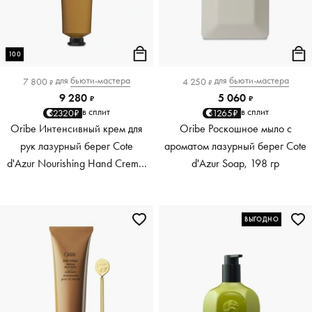
100
для
бьюти-мастера
для
бьюти-мастера
7 800
4 250
₽
₽
9 280
5 060
₽
₽
в сплит
в сплит
2320₽
1265₽
Oribe Интенсивный крем для
Oribe Роскошное мыло с
рук лазурный берег Cote
ароматом лазурный берег Cote
d'Azur Nourishing Hand Creme,
d'Azur Soap, 198 гр
100 мл
ВЫГОДНО