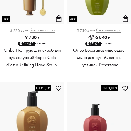
100
300
для
бьюти-мастера
для
бьюти-мастера
8 220
5 750
₽
₽
9 780
6 840
₽
₽
в сплит
в сплит
2445₽
1710₽
Oribe Полирующий скраб для
Oribe Восстанавливающее
рук лазурный берег Cote
мыло для рук «Оазис в
d'Azur Refining Hand Scrub,
Пустыне» Desertland
100 мл
Revitalizing Hand Wash, 300 мл
ВЫГОДНО
ВЫГОДНО