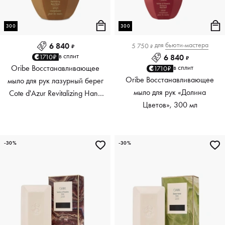
300
300
для
бьюти-мастера
6 840
5 750
₽
₽
в сплит
1710₽
6 840
₽
Oribe Восстанавливающее
в сплит
1710₽
Oribe Восстанавливающее
мыло для рук лазурный берег
мыло для рук «Долина
Cote d'Azur Revitalizing Hand
Цветов», 300 мл
Wash, 300 мл
-30%
-30%