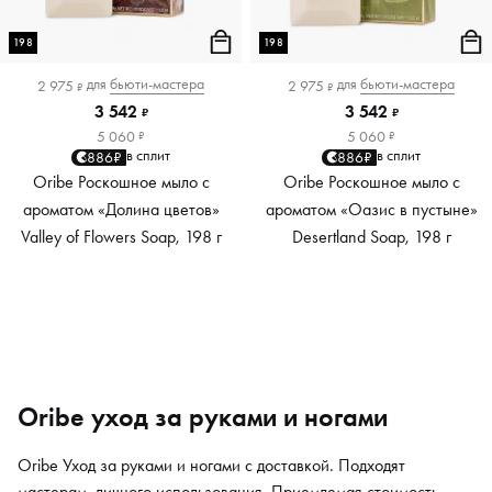
198
198
для
бьюти-мастера
для
бьюти-мастера
2 975
2 975
₽
₽
3 542
3 542
₽
₽
5 060
5 060
₽
₽
в сплит
в сплит
886₽
886₽
Oribe Роскошное мыло с
Oribe Роскошное мыло с
ароматом «Долина цветов»
ароматом «Оазис в пустыне»
Valley of Flowers Soap, 198 г
Desertland Soap, 198 г
Oribe уход за руками и ногами
Oribe Уход за руками и ногами с доставкой. Подходят
мастерам, личного использования. Приемлемая стоимость,