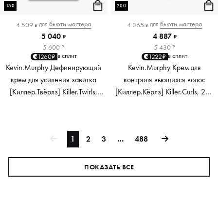
150
200
для
бьюти-мастера
для
бьюти-мастера
4 509
4 365
₽
₽
5 040
4 887
₽
₽
5 600
5 430
₽
₽
в сплит
в сплит
1260₽
1222₽
Kevin.Murphy Дефинирующий
Kevin.Murphy Крем для
крем для усиления завитка
контроля вьющихся волос
[Киллер.Твёрлз] Killer.Twirls,
[Киллер.Кёрлз] Killer.Curls, 200
150 мл
мл
1
2
3
…
488
ПОКАЗАТЬ ВСЕ