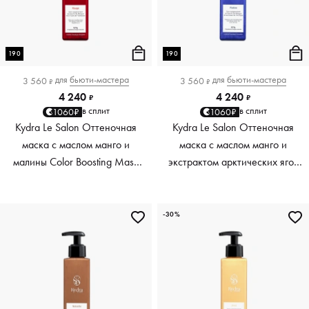
190
190
для
бьюти-мастера
для
бьюти-мастера
3 560
3 560
₽
₽
4 240
4 240
₽
₽
в сплит
в сплит
1060₽
1060₽
Kydra Le Salon Оттеночная
Kydra Le Salon Оттеночная
маска с маслом манго и
маска с маслом манго и
малины Color Boosting Mask
экстрактом арктических ягод
Mango raspberry, красный red,
Color Boosting Mask Mango
190 мл
Arctic Berries, платиновый
platinum, 190 мл
-30%