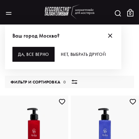
0
КАТАЛОГ
Ваш город Москва?
ВСЕ КАТЕГОРИИ
ДА, ВСЕ ВЕРНО
НЕТ, ВЫБРАТЬ ДРУГОЙ
5852 продукта
ФИЛЬТР И СОРТИРОВКА
0