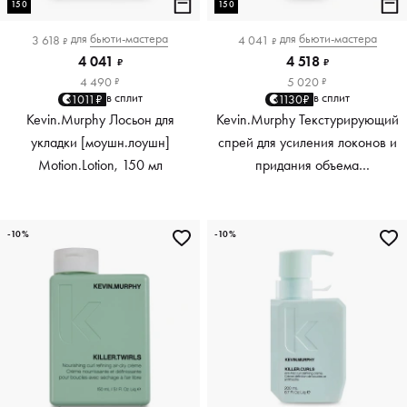
150
150
для
бьюти-мастера
для
бьюти-мастера
3 618
4 041
₽
₽
4 041
4 518
₽
₽
4 490
5 020
₽
₽
в сплит
в сплит
1011₽
1130₽
Kevin.Murphy Лосьон для
Kevin.Murphy Текстурирующий
укладки [моушн.лоушн]
спрей для усиления локонов и
Motion.Lotion, 150 мл
придания объема
[киллер.вэйвс] Killer.Waves,
150 мл
-10%
-10%