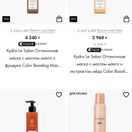
190
190
для
бьюти-мастера
для
бьюти-мастера
3 560
2 492
₽
₽
4 240
2 968
₽
₽
в сплит
1060₽
4 240
₽
в сплит
742₽
Kydra Le Salon Оттеночная
Kydra Le Salon Оттеночная
маска с маслом манго и
маска с маслом манго и
фундука Color Boosting Mask
экстрактом мёда Color Boosting
Mango Hazelnut, светло-
Mask Mango Honey, золотая
коричневая light brown, 190 мл
Golden, 190 мл
ДЛЯ ПРОФИ