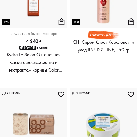
190
150
для
бьюти-мастера
3 560
₽
4 240
CHI Спрей-блеск Королевский
₽
в сплит
1060₽
уход RAPID SHINE, 150 гр
Kydra Le Salon Оттеночная
маска с маслом манго и
экстрактом корицы Color
Boosting Mask Mango
Cinnamon, медный Copper,
190 мл
ДЛЯ ПРОФИ
ДЛЯ ПРОФИ