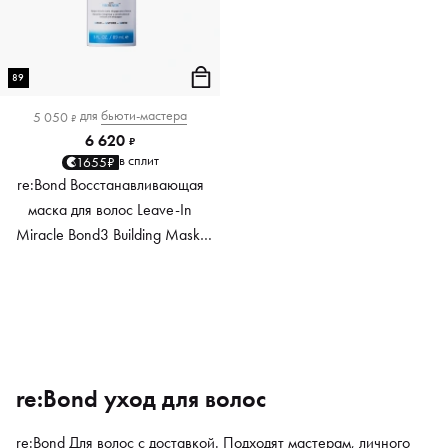
89
для
бьюти-мастера
5 050
₽
6 620
₽
в сплит
1655₽
re:Bond Восстанавливающая
маска для волос Leave-In
Miracle Bond3 Building Mask,
89 мл
re:Bond уход для волос
re:Bond Для волос с доставкой. Подходят мастерам, личного