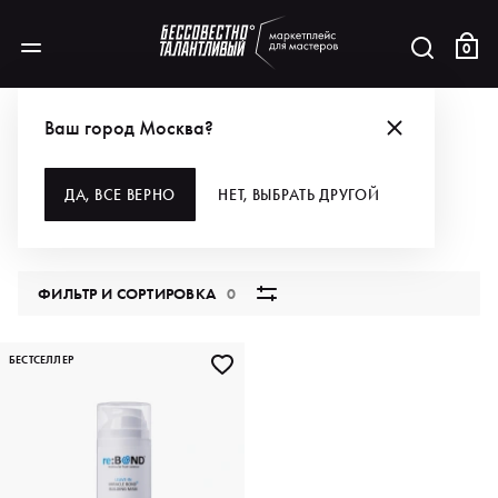
0
БРЕНДЫ
RE:BOND
ДЛЯ ВОЛОС
Ваш город Москва?
ДЛЯ ВОЛОС
ДА, ВСЕ ВЕРНО
НЕТ, ВЫБРАТЬ ДРУГОЙ
1 продукт
ФИЛЬТР И СОРТИРОВКА
0
БЕСТСЕЛЛЕР