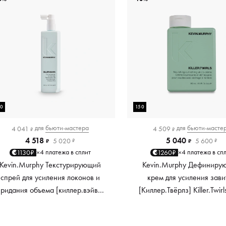
50
150
для
бьюти-мастера
для
бьюти-масте
4 041
4 509
₽
₽
4 518
5 040
5 020
5 600
₽
₽
₽
₽
4 платежа в сплит
4 платежа в сп
1130₽
1260₽
×
×
Kevin.Murphy Текстурирующий
Kevin.Murphy Дефиниру
спрей для усиления локонов и
крем для усиления зави
придания объема [киллер.вэйвс]
[Киллер.Твёрлз] Killer.Twirl
Killer.Waves, 150 мл
мл