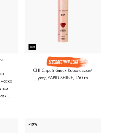
150
ра
CHI Спрей-блеск Королевский
лит
уход RAPID SHINE, 150 гр
 маска
ктом
Mask
ный
-10%