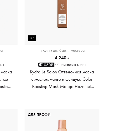
190
ра
для
бьюти-мастера
3 560
₽
4 240
₽
лит
4 платежа в сплит
1060₽
×
 маска
Kydra Le Salon Оттеночная маска
ктом
с маслом манго и фундука Color
osting
Boosting Mask Mango Hazelnut,
es,
светло-коричневая light brown,
0 мл
190 мл
ДЛЯ ПРОФИ