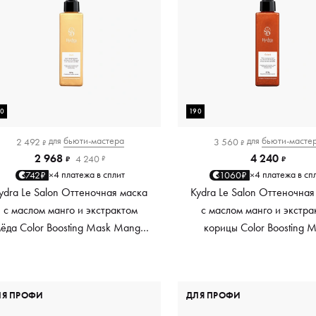
90
190
для
бьюти-мастера
для
бьюти-масте
2 492
3 560
₽
₽
2 968
4 240
4 240
₽
₽
₽
4 платежа в сплит
4 платежа в сп
742₽
1060₽
×
×
ydra Le Salon Оттеночная маска
Kydra Le Salon Оттеночная
с маслом манго и экстрактом
с маслом манго и экстра
ёда Color Boosting Mask Mango
корицы Color Boosting 
Honey, золотая Golden, 190 мл
Mango Cinnamon, мед
Copper, 190 мл
ЛЯ ПРОФИ
ДЛЯ ПРОФИ