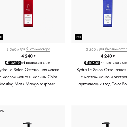
90
190
для
бьюти-мастера
для
бьюти-масте
3 560
3 560
₽
₽
4 240
4 240
₽
₽
4 платежа в сплит
4 платежа в сп
1060₽
1060₽
×
×
ydra Le Salon Оттеночная маска
Kydra Le Salon Оттеночная
с маслом манго и малины Color
с маслом манго и экстра
Boosting Mask Mango raspberry,
арктических ягод Color Bo
красный red, 190 мл
Mask Mango Arctic Berri
платиновый platinum, 19
0%