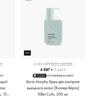
200
ра
для
бьюти-мастера
4 365
₽
4 887
5 430
₽
₽
лит
4 платежа в сплит
1222₽
×
ющий
Kevin.Murphy Крем для контроля
тка
вьющихся волос [Киллер.Кёрлз]
s, 150
Killer.Curls, 200 мл