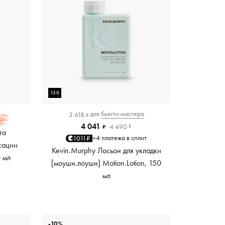
150
для
бьюти-мастера
3 618
₽
4 041
4 490
₽
₽
та
4 платежа в сплит
1011₽
×
сации
Kevin.Murphy Лосьон для укладки
0 мл
[моушн.лоушн] Motion.Lotion, 150
мл
-10%