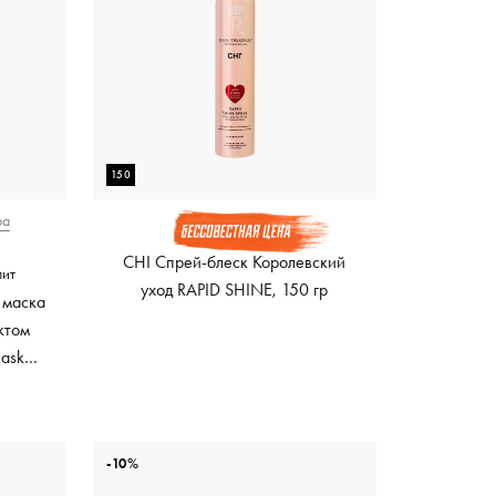
150
ра
CHI Спрей-блеск Королевский
лит
уход RAPID SHINE, 150 гр
 маска
ктом
Mask
ный
-10%