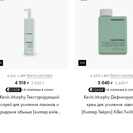
50
150
для
бьюти-мастера
для
бьюти-масте
4 041
4 509
₽
₽
4 518
5 040
5 020
5 600
₽
₽
₽
₽
4 платежа в сплит
4 платежа в сп
1130₽
1260₽
×
×
Kevin.Murphy Текстурирующий
Kevin.Murphy Дефиниру
спрей для усиления локонов и
крем для усиления зави
придания объема [киллер.вэйвс]
[Киллер.Твёрлз] Killer.Twirl
Killer.Waves, 150 мл
мл