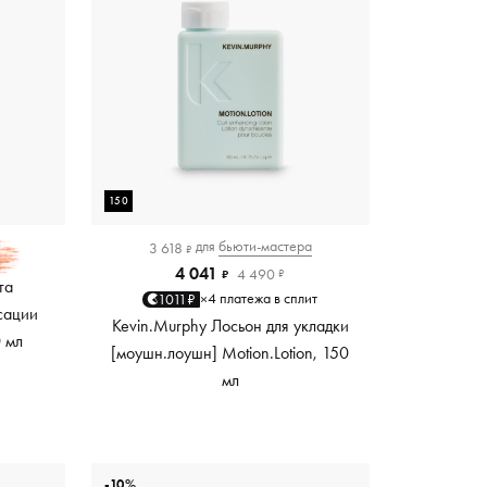
150
для
бьюти-мастера
3 618
₽
4 041
4 490
₽
₽
та
4 платежа в сплит
1011₽
×
сации
Kevin.Murphy Лосьон для укладки
0 мл
[моушн.лоушн] Motion.Lotion, 150
мл
-10%