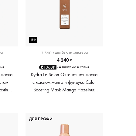
190
ра
для
бьюти-мастера
3 560
₽
4 240
₽
лит
4 платежа в сплит
1060₽
×
 маска
Kydra Le Salon Оттеночная маска
ктом
с маслом манго и фундука Color
osting
Boosting Mask Mango Hazelnut,
es,
светло-коричневая light brown,
0 мл
190 мл
ДЛЯ ПРОФИ