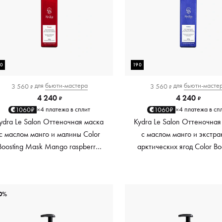
90
190
для
бьюти-мастера
для
бьюти-масте
3 560
3 560
₽
₽
4 240
4 240
₽
₽
4 платежа в сплит
4 платежа в сп
1060₽
1060₽
×
×
ydra Le Salon Оттеночная маска
Kydra Le Salon Оттеночная
с маслом манго и малины Color
с маслом манго и экстра
Boosting Mask Mango raspberry,
арктических ягод Color Bo
красный red, 190 мл
Mask Mango Arctic Berri
платиновый platinum, 19
0%