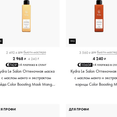
90
190
для
бьюти-мастера
для
бьюти-масте
2 492
3 560
₽
₽
2 968
4 240
4 240
₽
₽
₽
4 платежа в сплит
4 платежа в сп
742₽
1060₽
×
×
ydra Le Salon Оттеночная маска
Kydra Le Salon Оттеночная
с маслом манго и экстрактом
с маслом манго и экстра
ёда Color Boosting Mask Mango
корицы Color Boosting 
Honey, золотая Golden, 190 мл
Mango Cinnamon, мед
Copper, 190 мл
ЛЯ ПРОФИ
ДЛЯ ПРОФИ