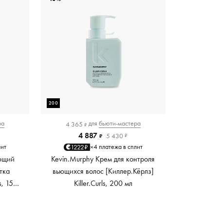
200
ра
для
бьюти-мастера
4 365
₽
4 887
5 430
₽
₽
лит
4 платежа в сплит
1222₽
×
ющий
Kevin.Murphy Крем для контроля
тка
вьющихся волос [Киллер.Кёрлз]
s, 150
Killer.Curls, 200 мл