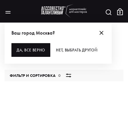
0
КАТАЛОГ
ДЛЯ МАКИЯЖА
АЭРОГРАФИЯ
АЭРОГРАФЫ
Ваш город Москва?
АЭРОГРАФЫ
ДА, ВСЕ ВЕРНО
НЕТ, ВЫБРАТЬ ДРУГОЙ
0 продуктов
ФИЛЬТР И СОРТИРОВКА
0