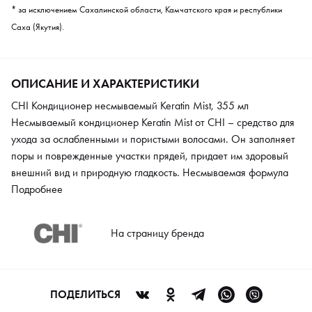
* за исключением Сахалинской области, Камчатского края и республики
Саха (Якутия).
ОПИСАНИЕ И ХАРАКТЕРИСТИКИ
CHI Кондиционер несмываемый Keratin Mist, 355 мл
Несмываемый кондиционер Keratin Mist от CHI – средство для
ухода за ослабленными и пористыми волосами. Он заполняет
поры и поврежденные участки прядей, придает им здоровый
внешний вид и природную гладкость. Несмываемая формула
обеспечивает эластичность и мягкость волос. Кондиционер
Подробнее
повышает защитные свойства локонов, предупреждая
негативное влияние внешних факторов. Благодаря чему влага
На страницу бренда
и полезные вещества сохраняются внутри локонов. Регулярное
применение данного средства обеспечивает легкое
расчесывание прядей.
ПОДЕЛИТЬСЯ