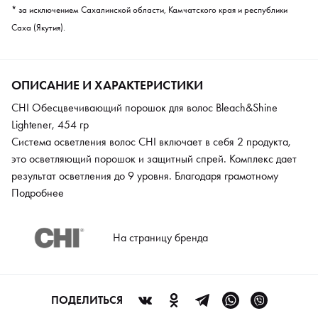
* за исключением Сахалинской области, Камчатского края и республики
Саха (Якутия).
ОПИСАНИЕ И ХАРАКТЕРИСТИКИ
CHI Обесцвечивающий порошок для волос Bleach&Shine
Lightener, 454 гр
Система осветления волос CHI включает в себя 2 продукта,
это осветляющий порошок и защитный спрей. Комплекс дает
результат осветления до 9 уровня. Благодаря грамотному
инновационному подходу к процедуре осветления результат
Подробнее
превосходит все ожидания. Стойкий платиновый блонд без
намека на желтизну. Благодаря использованию защитного
На страницу бренда
спрея удается избежать разрывов кератиновых связей и
максимально защитить кожу головы. Спрей используется на
протяжении всей процедуры, при подготовке, во время
проведения и после нее.
ПОДЕЛИТЬСЯ