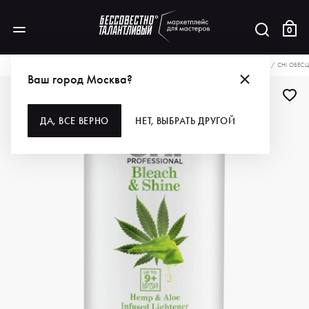
0
КАТАЛОГ
ДЛЯ ВОЛОС
ОКРАШИВАНИЕ
ОБЕСЦВЕЧИВАЮЩИЕ ПРОДУКТЫ
CHI ОБЕС
Ваш город Москва?
ДЛЯ ПРОФИ
ДА, ВСЕ ВЕРНО
НЕТ, ВЫБРАТЬ ДРУГОЙ