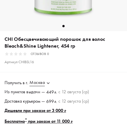
CHI Обесцвечивающий порошок для волос
Bleach&Shine Lightener, 454 гр
ОТЗЫВОВ
0
Артикул
CHIBSL16
Москва
Получить в
г.
Из пунктов
выдачи
—
, c 12 августа (ср)
449
₽
Доставка курьером —
, c 12 августа (ср)
699
₽
Дешевле при заказе от 3 000
₽
*
Бесплатно
при заказе от 11 000
₽