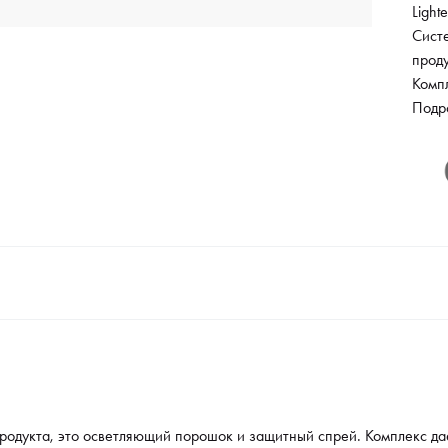
Light
Систе
прод
Компл
Благ
Подр
проце
ожид
желт
удает
макси
на пр
время
родукта, это осветляющий порошок и защитный спрей. Комплекс дае