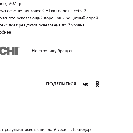
ener, 907 гр
ма осветления волос CHI включает в себя 2
укта, это осветляющий порошок и защитный спрей.
екс дает результат осветления до 9 уровня.
одаря грамотному инновационному подходу к
обнее
дуре осветления результат превосходит все
ания. Стойкий платиновый блонд без намека на
На страницу бренда
изну. Благодаря использованию защитного спрея
ся избежать разрывов кератиновых связей и
мально защитить кожу головы. Спрей используется
отяжении всей процедуры, при подготовке, во
 проведения и после нее.
ПОДЕЛИТЬСЯ
т результат осветления до 9 уровня. Благодаря