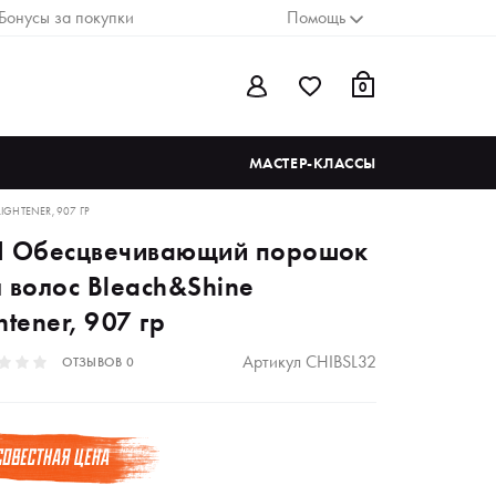
Бонусы за покупки
Помощь
0
МАСТЕР-КЛАССЫ
GHTENER, 907 ГР
I Обесцвечивающий порошок
я волос Bleach&Shine
htener, 907 гр
Артикул
CHIBSL32
ОТЗЫВОВ
0