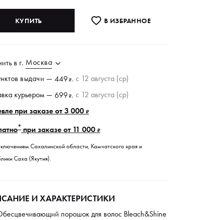
КУПИТЬ
В ИЗБРАННОE
Москва
чить в
г.
унктов
выдачи
—
, c 12 августа (ср)
449
₽
авка курьером —
, c 12 августа (ср)
699
₽
вле при заказе от 3 000
₽
*
латно
при заказе от 11 000
₽
сключением Сахалинской области, Камчатского края и
лики Саха (Якутия).
САНИЕ И ХАРАКТЕРИСТИКИ
Обесцвечивающий порошок для волос Bleach&Shine