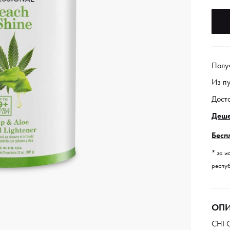
Полу
Из п
Дост
Деше
Бесп
* за и
респуб
ОПИ
CHI 