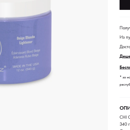
Полу
Из п
Дост
Деше
Бесп
* за и
респуб
ОПИ
CHI 
340 г