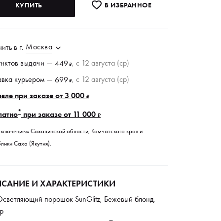
КУПИТЬ
В ИЗБРАННОE
Москва
чить в
г.
унктов
выдачи
—
, c 12 августа (ср)
449
₽
авка курьером —
, c 12 августа (ср)
699
₽
вле при заказе от 3 000
₽
*
латно
при заказе от 11 000
₽
сключением Сахалинской области, Камчатского края и
лики Саха (Якутия).
САНИЕ И ХАРАКТЕРИСТИКИ
Осветляющий порошок SunGlitz, Бежевый блонд,
р