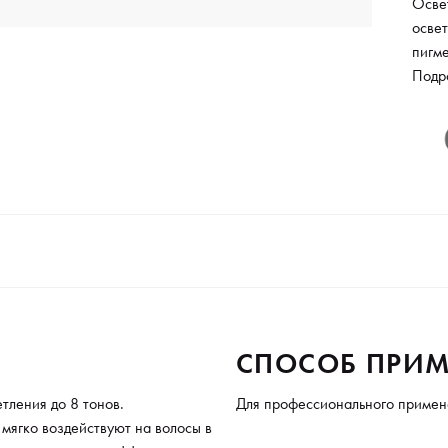
Осве
освет
пигм
на во
Подр
откр
на с
нане
созда
возмо
время
жела
возде
аром
Сред
СПОСОБ ПРИМ
легко
тления до 8 тонов.
Для профессионального примен
равн
мягко воздействуют на волосы в
на на