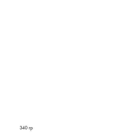
нятия нежелательного оттенка (декапирование).
340 гр