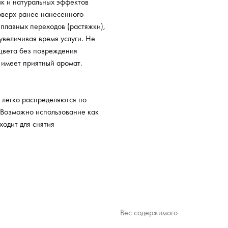
ик и натуральных эффектов
для с
оверх ранее нанесенного
 плавных переходов (растяжки),
увеличивая время услуги. Не
 цвета без повреждения
и имеет приятный аромат.
 легко распределяются по
 Возможно использование как
ходит для снятия
Вес содержимого