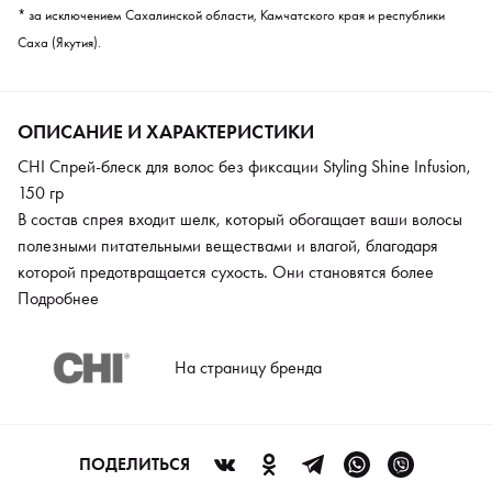
* за исключением Сахалинской области, Камчатского края и республики
Саха (Якутия).
ОПИСАНИЕ И ХАРАКТЕРИСТИКИ
CHI Спрей-блеск для волос без фиксации Styling Shine Infusion,
150 гр
В состав спрея входит шелк, который обогащает ваши волосы
полезными питательными веществами и влагой, благодаря
которой предотвращается сухость. Они становятся более
гладкими, послушными и мягкими, а внешний вид блестящим.
Подробнее
Средство не используется для фиксации.
На страницу бренда
ПОДЕЛИТЬСЯ