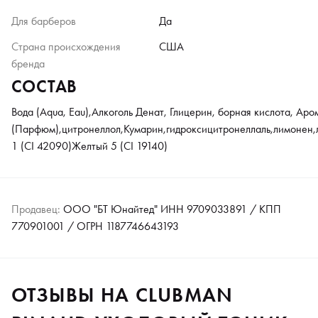
Для барберов
Да
Страна происхождения
США
бренда
СОСТАВ
Вода (Aqua, Eau),Алкоголь Денат, Глицерин, борная кислота, Аро
(Парфюм),цитронеллол,Кумарин,гидроксицитронеллаль,лимонен,
1 (CI 42090)Желтый 5 (CI 19140)
Продавец:
ООО "БТ Юнайтед" ИНН 9709033891 / КПП
770901001 / ОГРН 1187746643193
ОТЗЫВЫ НА CLUBMAN