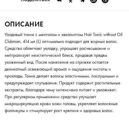
укрепляет волосяные фолликулы и стимулирует рост крепких и
здоровых волос.
ОПИСАНИЕ
Уходовый тоник с ментолом и эвкалиптом Hair Tonic without Oil
Clubman, 414 мл (L) оптимально подходит для жирных волос.
Средство облегчает укладку, упрощает расчесывание и
нейтрализует неэстетический блеск, придавая прядям
ухоженный вид. После нанесения на стрижке остается
деликатный освежающий аромат и ощущение чистоты и
прохлады. Тоник делает волосы эластичными, послушными и
предупреждает спутывание. Продукт содержит растительные
экстракты, благодаря чему интенсивно питает и увлажняет.
При регулярном применении средство улучшает
микроциркуляцию крови кожи головы, укрепляет волосяные
фолликулы и стимулирует рост крепких и здоровых волос.