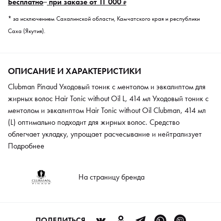
Бесплатно
при заказе от 11 000
₽
* за исключением Сахалинской области, Камчатского края и республики
Саха (Якутия).
ОПИСАНИЕ И ХАРАКТЕРИСТИКИ
Clubman Pinaud Уходовый тоник с ментолом и эвкалиптом для
жирных волос Hair Tonic without Oil L, 414 мл Уходовый тоник с
ментолом и эвкалиптом Hair Tonic without Oil Clubman, 414 мл
(L) оптимально подходит для жирных волос. Средство
облегчает укладку, упрощает расчесывание и нейтрализует
неэстетический блеск, придавая прядям ухоженный вид. После
Подробнее
нанесения на стрижке остается деликатный освежающий
аромат и ощущение чистоты и прохлады. Тоник делает волосы
На страницу бренда
эластичными, послушными и предупреждает спутывание.
Продукт содержит растительные экстракты, благодаря чему
интенсивно питает и увлажняет. При регулярном применении
средство улучшает микроциркуляцию крови кожи головы,
ПОДЕЛИТЬСЯ