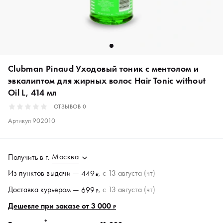
Clubman Pinaud Уходовый тоник с ментолом и
эвкалиптом для жирных волос Hair Tonic without
Oil L, 414 мл
ОТЗЫВОВ
0
Артикул
902010
Москва
Получить в
г.
Из пунктов
выдачи
—
, c 13 августа (чт)
449
₽
Доставка курьером —
, c 13 августа (чт)
699
₽
Дешевле при заказе от 3 000
₽
*