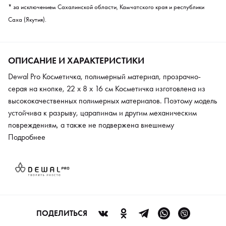
* за исключением Сахалинской области, Камчатского края и республики
Саха (Якутия).
ОПИСАНИЕ И ХАРАКТЕРИСТИКИ
Dewal Pro Косметичка, полимерный материал, прозрачно-
серая на кнопке, 22 х 8 х 16 см Косметичка изготовлена из
высококачественных полимерных материалов. Поэтому модель
устойчива к разрыву, царапинам и другим механическим
повреждениям, а также не подвержена внешнему
воздействию. Изделие оснащено дополнительным карманом,
Подробнее
который оптимален для полезных мелочей. Косметичка
используется как в парикмахерских и салонах красоты, так и в
домашних условиях. Основное отделение предназначено для
хранения ножниц, расчесок, щипцов, пилок, насадок и других
необходимых принадлежностей.
ПОДЕЛИТЬСЯ