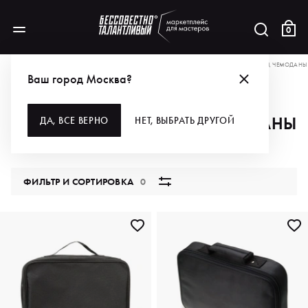
0
КАТАЛОГ
ДЛЯ ВОЛОС
АКСЕССУАРЫ
ХРАНЕНИЕ
СУМКИ, КОСМЕТИЧКИ, ЧЕМОДАНЫ
Ваш город Москва?
СУМКИ, КОСМЕТИЧКИ, ЧЕМОДАНЫ
ДА, ВСЕ ВЕРНО
НЕТ, ВЫБРАТЬ ДРУГОЙ
26 продуктов
ФИЛЬТР И СОРТИРОВКА
0