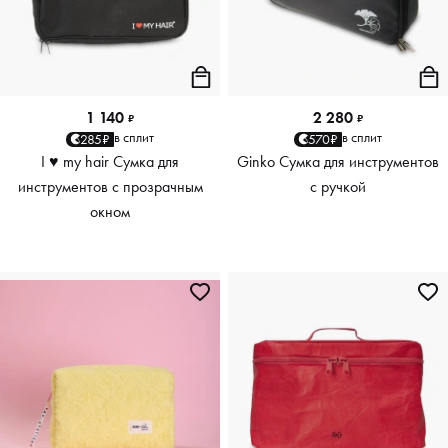
1 140
2 280
₽
₽
в сплит
в сплит
285₽
570₽
I ♥ my hair Сумка для
Ginko Сумка для инструментов
инструментов с прозрачным
с ручкой
окном