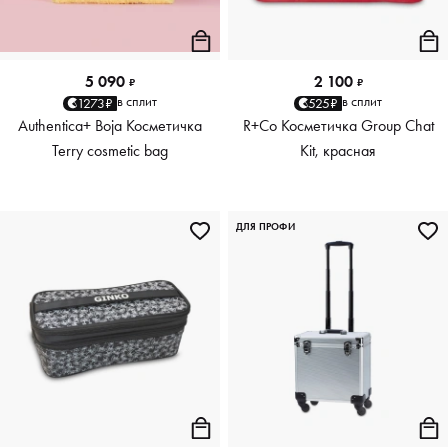
5 090
2 100
₽
₽
в сплит
в сплит
1273₽
525₽
Authentica+ Boja Косметичка
R+Co Косметичка Group Chat
Terry cosmetic bag
Kit, красная
ДЛЯ ПРОФИ